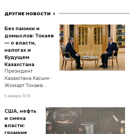
ДРУГИЕ НОВОСТИ
Без паники и
домыслов: Токаев
— о власти,
налогах и
будущем
Казахстана
Президент
Казахстана Касым-
Жомарт Токаев
прокомментировал
5 января, 10:15
сразу несколько
актуальных тем —
США, нефть
от слухов о
и смена
политических
власти:
реформах до
громкие