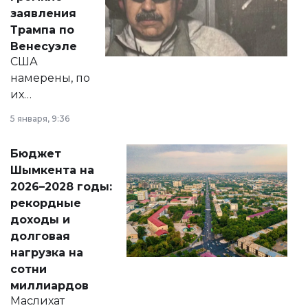
вопросов армии,
заявления
экономики и
Трампа по
личного здоровья.
Венесуэле
США
намерены, по
их
утверждению,
5 января, 9:36
принести
свободу
Бюджет
народу
Шымкента на
Венесуэлы.
2026–2028 годы:
рекордные
доходы и
долговая
нагрузка на
сотни
миллиардов
Маслихат