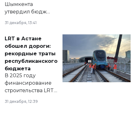
Шымкента
утвердил бюджет
города на 2026–
31 декабря, 13:41
2028 годы.
Соответствующий
LRT в Астане
документ
обошел дороги:
появился в базе
рекордные траты
нормативных
республиканского
правовых актов и
бюджета
на сайте маслихат
В 2025 году
города.
финансирование
строительства LRT
в Астане из
31 декабря, 12:39
республиканского
бюджета достигло
рекордных
объемов.