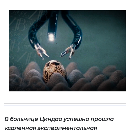
В больнице
Циндао
успешно прошла
удаленн
ая
экспериментальн
ая