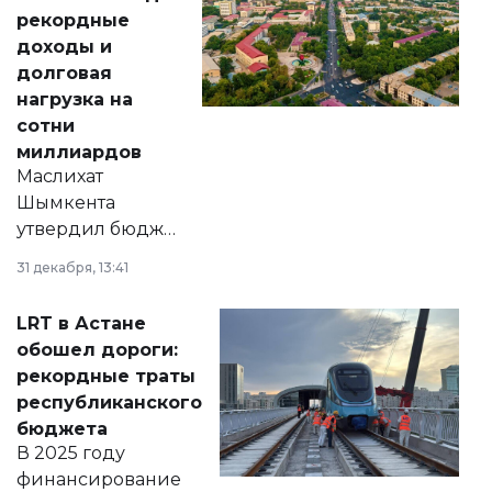
рекордные
доходы и
долговая
нагрузка на
сотни
миллиардов
Маслихат
Шымкента
утвердил бюджет
города на 2026–
31 декабря, 13:41
2028 годы.
Соответствующий
LRT в Астане
документ
обошел дороги:
появился в базе
рекордные траты
нормативных
республиканского
правовых актов и
бюджета
на сайте маслихат
В 2025 году
города.
финансирование