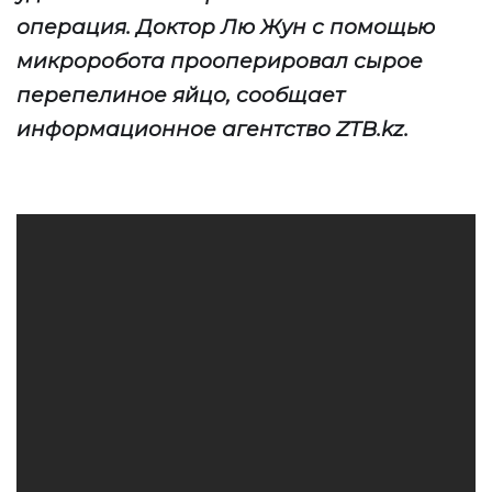
операци
я. Д
октор Лю Жун
с помощью
микроробота прооперировал
сыро
е
перепелиное
яйц
о, сообщает
информационное агентство
ZTB
.
kz
.