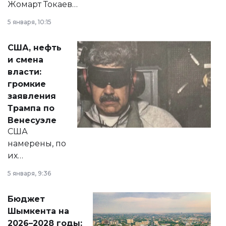
Жомарт Токаев
прокомментировал
5 января, 10:15
сразу несколько
актуальных тем —
США, нефть
от слухов о
и смена
политических
власти:
реформах до
громкие
вопросов армии,
заявления
экономики и
Трампа по
личного здоровья.
Венесуэле
США
намерены, по
их
утверждению,
5 января, 9:36
принести
свободу
Бюджет
народу
Шымкента на
Венесуэлы.
2026–2028 годы: