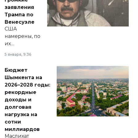
вопросов армии,
заявления
экономики и
Трампа по
личного здоровья.
Венесуэле
США
намерены, по
их
утверждению,
5 января, 9:36
принести
свободу
Бюджет
народу
Шымкента на
Венесуэлы.
2026–2028 годы:
рекордные
доходы и
долговая
нагрузка на
сотни
миллиардов
Маслихат