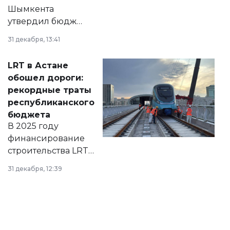
Шымкента
утвердил бюджет
города на 2026–
31 декабря, 13:41
2028 годы.
Соответствующий
LRT в Астане
документ
обошел дороги:
появился в базе
рекордные траты
нормативных
республиканского
правовых актов и
бюджета
на сайте маслихат
В 2025 году
города.
финансирование
строительства LRT
в Астане из
31 декабря, 12:39
республиканского
бюджета достигло
рекордных
объемов.