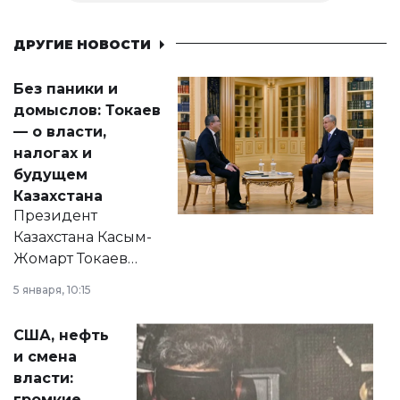
ДРУГИЕ НОВОСТИ
Без паники и
домыслов: Токаев
— о власти,
налогах и
будущем
Казахстана
Президент
Казахстана Касым-
Жомарт Токаев
прокомментировал
5 января, 10:15
сразу несколько
актуальных тем —
США, нефть
от слухов о
и смена
политических
власти:
реформах до
громкие