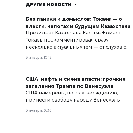
ДРУГИЕ НОВОСТИ
Без паники и домыслов: Токаев — о
власти, налогах и будущем Казахстана
Президент Казахстана Касым-Жомарт
Токаев прокомментировал сразу
несколько актуальных тем — от слухов о
политических реформах до вопросов
5 января, 10:15
армии, экономики и личного здоровья.
США, нефть и смена власти: громкие
заявления Трампа по Венесуэле
США намерены, по их утверждению,
принести свободу народу Венесуэлы.
5 января, 9:36