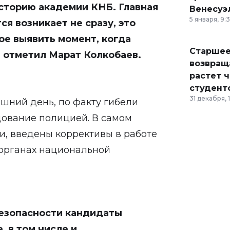
историю академии КНБ. Главная
Венесуэ
5 января, 9:
ся возникает не сразу, это
ое выявить момент, когда
Старшее
- отметил Марат Колкобаев.
возвраща
растет 
студент
31 декабря, 
шний день, по факту гибели
дование полицией. В самом
и, введены коррективы в работе
 органах национальной
безопасности кандидаты
 в том числе и