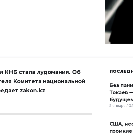
ПОСЛЕД
и КНБ стала лудомания. Об
теля Комитета национальной
Без пан
редает
zakon.kz
Токаев —
будущем
5 января, 10:
США, неф
громкие