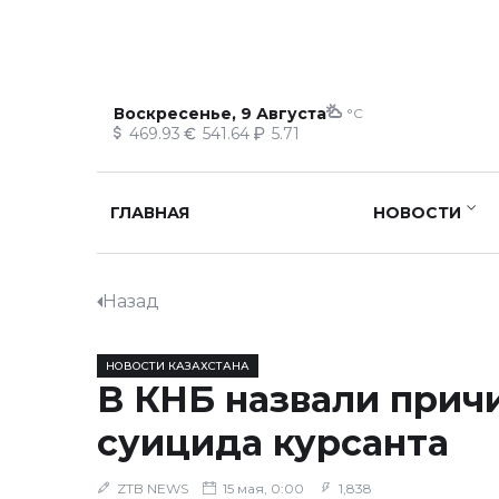
Воскресенье, 9 Августа
°C
469.93
541.64
5.71
ГЛАВНАЯ
НОВОСТИ
Назад
НОВОСТИ КАЗАХСТАНА
В КНБ назвали прич
суицида курсанта
ZTB NEWS
15 мая, 0:00
1,838