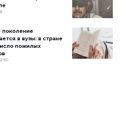
ле
36
 поколение
ется в вузы: в стране
число пожилых
ов
12:50