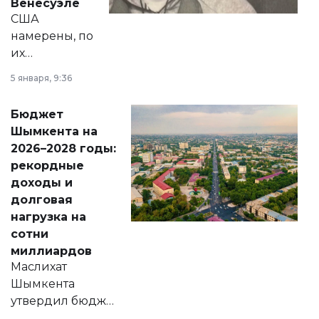
Венесуэле
США
намерены, по
их
утверждению,
5 января, 9:36
принести
свободу
Бюджет
народу
Шымкента на
Венесуэлы.
2026–2028 годы:
рекордные
доходы и
долговая
нагрузка на
сотни
миллиардов
Маслихат
Шымкента
утвердил бюджет
города на 2026–