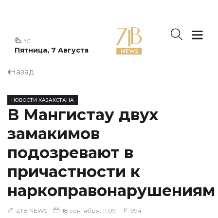
°C
Пятница, 7 Августа
Назад
НОВОСТИ КАЗАХСТАНА
В Мангистау двух
замакимов
подозревают в
причастности к
наркоправонарушениям
ZTB NEWS
18 сентября, 11:09
994