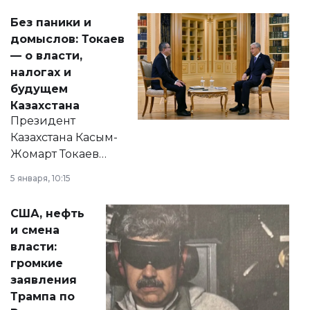
Без паники и
домыслов: Токаев
— о власти,
налогах и
будущем
Казахстана
Президент
Казахстана Касым-
Жомарт Токаев
прокомментировал
5 января, 10:15
сразу несколько
актуальных тем —
США, нефть
от слухов о
и смена
политических
власти:
реформах до
громкие
вопросов армии,
заявления
экономики и
Трампа по
личного здоровья.