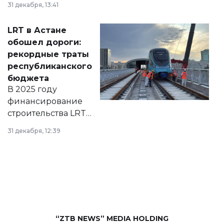
31 декабря, 13:41
2028 годы.
Соответствующий
LRT в Астане
документ
обошел дороги:
появился в базе
рекордные траты
нормативных
республиканского
правовых актов и
бюджета
на сайте маслихат
В 2025 году
города.
финансирование
строительства LRT
в Астане из
31 декабря, 12:39
республиканского
бюджета достигло
рекордных
объемов.
“ZTB NEWS” MEDIA HOLDING