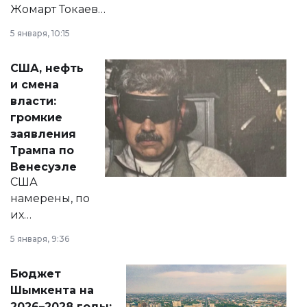
Жомарт Токаев
прокомментировал
5 января, 10:15
сразу несколько
актуальных тем —
США, нефть
от слухов о
и смена
политических
власти:
реформах до
громкие
вопросов армии,
заявления
экономики и
Трампа по
личного здоровья.
Венесуэле
США
намерены, по
их
утверждению,
5 января, 9:36
принести
свободу
Бюджет
народу
Шымкента на
Венесуэлы.
2026–2028 годы: