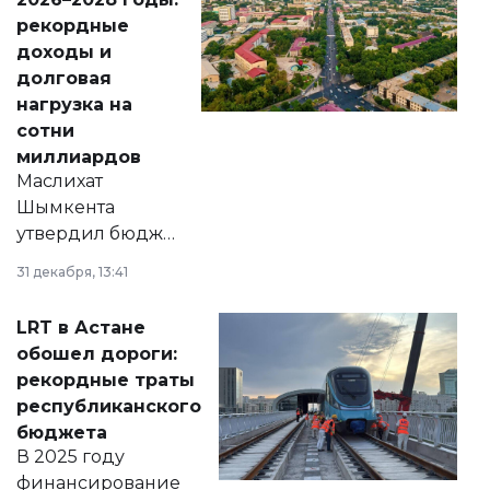
рекордные
доходы и
долговая
нагрузка на
сотни
миллиардов
Маслихат
Шымкента
утвердил бюджет
города на 2026–
31 декабря, 13:41
2028 годы.
Соответствующий
LRT в Астане
документ
обошел дороги:
появился в базе
рекордные траты
нормативных
республиканского
правовых актов и
бюджета
на сайте маслихат
В 2025 году
города.
финансирование