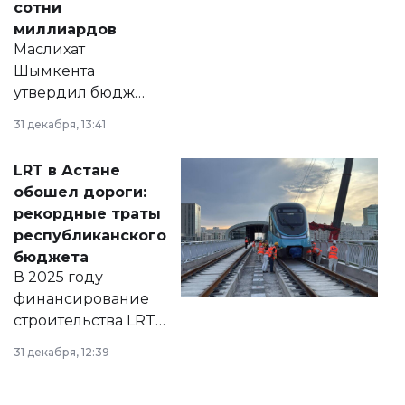
сотни
миллиардов
Маслихат
Шымкента
утвердил бюджет
города на 2026–
31 декабря, 13:41
2028 годы.
Соответствующий
LRT в Астане
документ
обошел дороги:
появился в базе
рекордные траты
нормативных
республиканского
правовых актов и
бюджета
на сайте маслихат
В 2025 году
города.
финансирование
строительства LRT
в Астане из
31 декабря, 12:39
республиканского
бюджета достигло