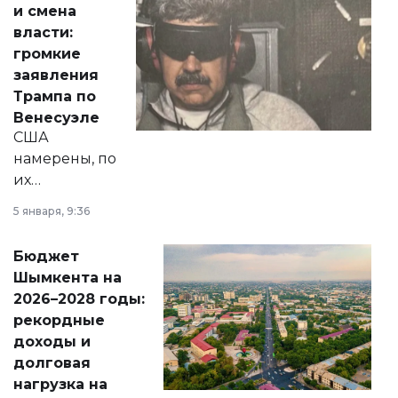
и смена
политических
власти:
реформах до
громкие
вопросов армии,
заявления
экономики и
Трампа по
личного здоровья.
Венесуэле
США
намерены, по
их
утверждению,
5 января, 9:36
принести
свободу
Бюджет
народу
Шымкента на
Венесуэлы.
2026–2028 годы:
рекордные
доходы и
долговая
нагрузка на