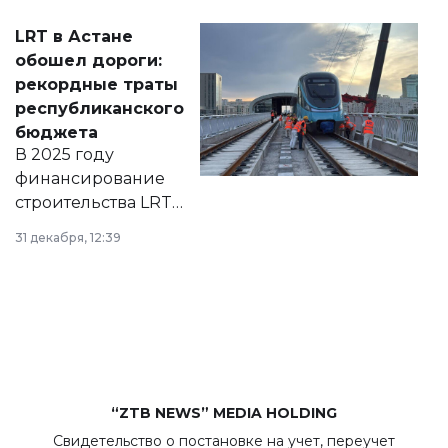
Соответствующий
LRT в Астане
документ
обошел дороги:
появился в базе
рекордные траты
нормативных
республиканского
правовых актов и
бюджета
на сайте маслихат
В 2025 году
города.
финансирование
строительства LRT
в Астане из
31 декабря, 12:39
республиканского
бюджета достигло
рекордных
объемов.
“ZTB NEWS” MEDIA HOLDING
Свидетельство о постановке на учет, переучет