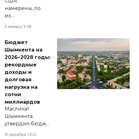
США
намерены, по
их
утверждению,
5 января, 9:36
принести
свободу
Бюджет
народу
Шымкента на
Венесуэлы.
2026–2028 годы:
рекордные
доходы и
долговая
нагрузка на
сотни
миллиардов
Маслихат
Шымкента
утвердил бюджет
города на 2026–
31 декабря, 13:41
2028 годы.