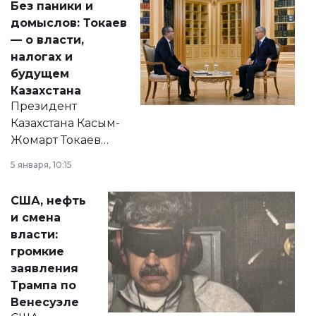
Без паники и
домыслов: Токаев
— о власти,
налогах и
будущем
Казахстана
Президент
Казахстана Касым-
Жомарт Токаев
прокомментировал
5 января, 10:15
сразу несколько
актуальных тем —
США, нефть
от слухов о
и смена
политических
власти:
реформах до
громкие
вопросов армии,
заявления
экономики и
Трампа по
личного здоровья.
Венесуэле