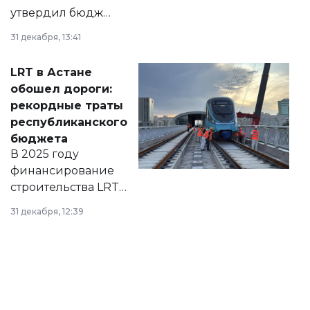
утвердил бюджет
города на 2026–
31 декабря, 13:41
2028 годы.
Соответствующий
LRT в Астане
документ
обошел дороги:
появился в базе
рекордные траты
нормативных
республиканского
правовых актов и
бюджета
на сайте маслихат
В 2025 году
города.
финансирование
строительства LRT
в Астане из
31 декабря, 12:39
республиканского
бюджета достигло
рекордных
объемов.