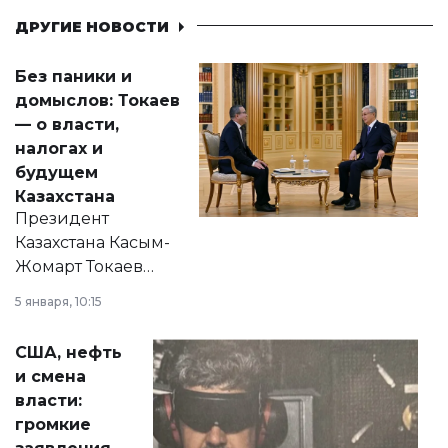
ДРУГИЕ НОВОСТИ
Без паники и
домыслов: Токаев
— о власти,
налогах и
будущем
Казахстана
Президент
Казахстана Касым-
Жомарт Токаев
прокомментировал
5 января, 10:15
сразу несколько
актуальных тем —
США, нефть
от слухов о
и смена
политических
власти:
реформах до
громкие
вопросов армии,