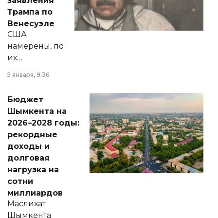
заявления
экономики и
Трампа по
личного здоровья.
Венесуэле
США
намерены, по
их
утверждению,
5 января, 9:36
принести
свободу
Бюджет
народу
Шымкента на
Венесуэлы.
2026–2028 годы:
рекордные
доходы и
долговая
нагрузка на
сотни
миллиардов
Маслихат
Шымкента