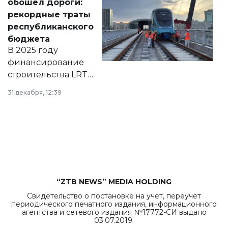
обошел дороги:
появился в базе
рекордные траты
нормативных
республиканского
правовых актов и
бюджета
на сайте маслихат
В 2025 году
города.
финансирование
строительства LRT
в Астане из
31 декабря, 12:39
республиканского
бюджета достигло
рекордных
объемов.
“ZTB NEWS” MEDIA HOLDING
Свидетельство о постановке на учет, переучет
периодического печатного издания, информационного
агентства и сетевого издания №17772-СИ выдано
03.07.2019.