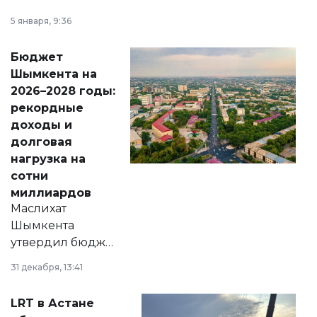
утверждению,
5 января, 9:36
принести
свободу
Бюджет
народу
Шымкента на
Венесуэлы.
2026–2028 годы:
рекордные
доходы и
долговая
нагрузка на
сотни
миллиардов
Маслихат
Шымкента
утвердил бюджет
города на 2026–
31 декабря, 13:41
2028 годы.
Соответствующий
LRT в Астане
документ