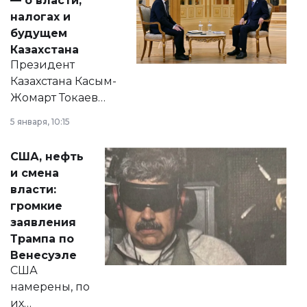
— о власти,
налогах и
будущем
Казахстана
Президент
Казахстана Касым-
Жомарт Токаев
прокомментировал
5 января, 10:15
сразу несколько
актуальных тем —
США, нефть
от слухов о
и смена
политических
власти:
реформах до
громкие
вопросов армии,
заявления
экономики и
Трампа по
личного здоровья.
Венесуэле
США
намерены, по
их