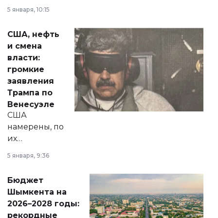
прокомментировал
5 января, 10:15
сразу несколько
актуальных тем —
США, нефть
от слухов о
и смена
политических
власти:
реформах до
громкие
вопросов армии,
заявления
экономики и
Трампа по
личного здоровья.
Венесуэле
США
намерены, по
их
утверждению,
5 января, 9:36
принести
свободу
Бюджет
народу
Шымкента на
Венесуэлы.
2026–2028 годы:
рекордные