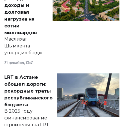
доходы и
долговая
нагрузка на
сотни
миллиардов
Маслихат
Шымкента
утвердил бюджет
города на 2026–
31 декабря, 13:41
2028 годы.
Соответствующий
LRT в Астане
документ
обошел дороги:
появился в базе
рекордные траты
нормативных
республиканского
правовых актов и
бюджета
на сайте маслихат
В 2025 году
города.
финансирование
строительства LRT