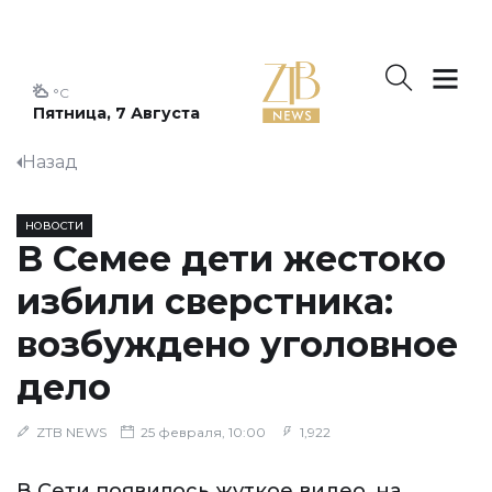
°C
Пятница, 7 Августа
Назад
НОВОСТИ
В Семее дети жестоко
избили сверстника:
возбуждено уголовное
дело
ZTB NEWS
25 февраля, 10:00
1,922
В Сети появилось жуткое видео, на