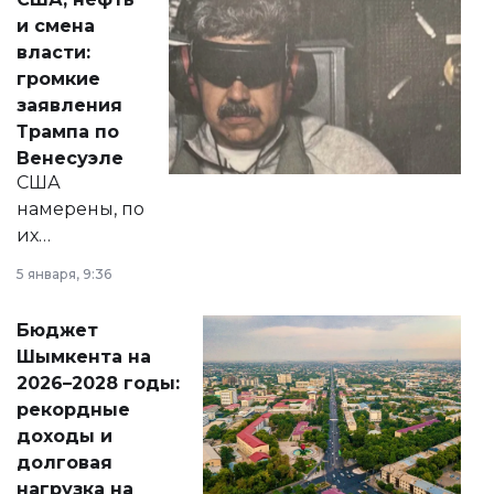
от слухов о
и смена
политических
власти:
реформах до
громкие
вопросов армии,
заявления
экономики и
Трампа по
личного здоровья.
Венесуэле
США
намерены, по
их
утверждению,
5 января, 9:36
принести
свободу
Бюджет
народу
Шымкента на
Венесуэлы.
2026–2028 годы:
рекордные
доходы и
долговая
нагрузка на