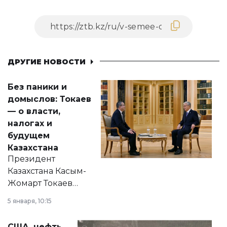
ДРУГИЕ НОВОСТИ
Без паники и
домыслов: Токаев
— о власти,
налогах и
будущем
Казахстана
Президент
Казахстана Касым-
Жомарт Токаев
прокомментировал
5 января, 10:15
сразу несколько
актуальных тем —
США, нефть