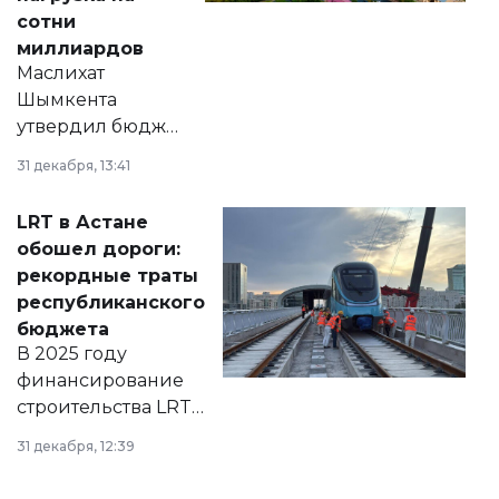
сотни
миллиардов
Маслихат
Шымкента
утвердил бюджет
города на 2026–
31 декабря, 13:41
2028 годы.
Соответствующий
LRT в Астане
документ
обошел дороги:
появился в базе
рекордные траты
нормативных
республиканского
правовых актов и
бюджета
на сайте маслихат
В 2025 году
города.
финансирование
строительства LRT
в Астане из
31 декабря, 12:39
республиканского
бюджета достигло