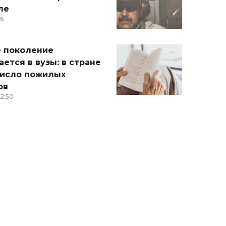
ле
36
 поколение
ется в вузы: в стране
число пожилых
ов
12:50