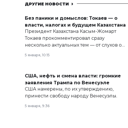
ДРУГИЕ НОВОСТИ
Без паники и домыслов: Токаев — о
власти, налогах и будущем Казахстана
Президент Казахстана Касым-Жомарт
Токаев прокомментировал сразу
несколько актуальных тем — от слухов о
политических реформах до вопросов
5 января, 10:15
армии, экономики и личного здоровья.
США, нефть и смена власти: громкие
заявления Трампа по Венесуэле
США намерены, по их утверждению,
принести свободу народу Венесуэлы.
5 января, 9:36