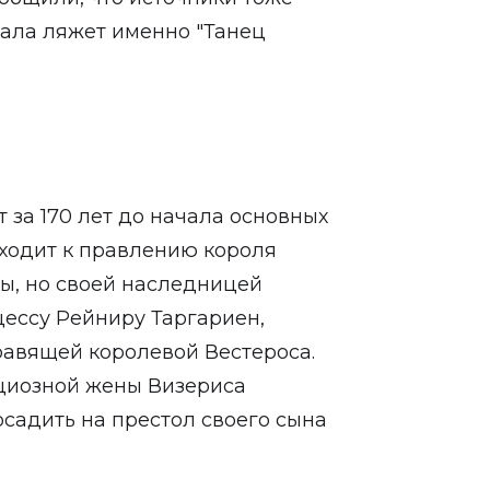
риала ляжет именно "Танец
 за 170 лет до начала основных
сходит к правлению короля
ды, но своей наследницей
цессу Рейниру Таргариен,
равящей королевой Вестероса.
ициозной жены Визериса
осадить на престол своего сына