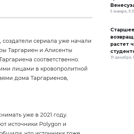
Венесуэ
5 января, 9:
Старшее
возвраща
, создатели сериала уже начали
растет 
иры Таргариен и Алисенты
студент
31 декабря, 
 Таргариена соответственно.
ими лицами в кровопролитной
вями дома Таргариенов,
нимать уже в 2021 году.
т источники Polygon и
общили, что источники тоже