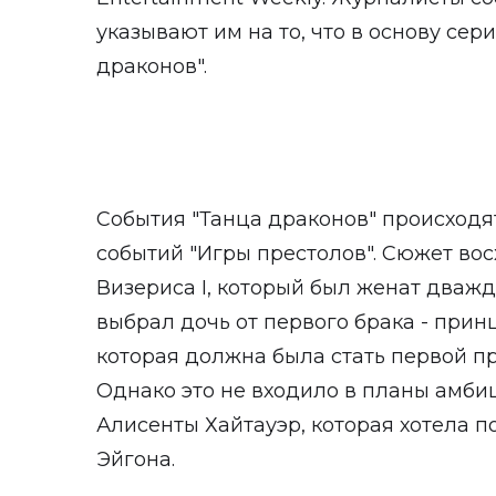
указывают им на то, что в основу се
драконов".
События "Танца драконов" происходят
событий "Игры престолов". Сюжет во
Визериса I, который был женат дваж
выбрал дочь от первого брака - прин
которая должна была стать первой п
Однако это не входило в планы амб
Алисенты Хайтауэр, которая хотела п
Эйгона.