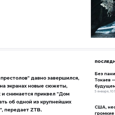
ПОСЛЕД
Без пан
престолов" давно завершился,
Токаев —
 на экранах новые сюжеты,
будущем
5 января, 10:
х и снимается приквел "Дом
ать об одной из крупнейших
США, неф
", передает
ZTB
.
громкие