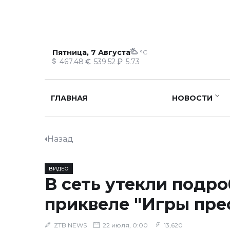
Пятница, 7 Августа
°C
467.48
539.52
5.73
ГЛАВНАЯ
НОВОСТИ
Назад
ВИДЕО
В сеть утекли подро
приквеле "Игры пре
ZTB NEWS
22 июля, 0:00
13,620