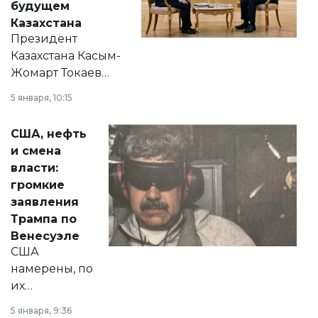
будущем
Казахстана
Президент
Казахстана Касым-
Жомарт Токаев
прокомментировал
5 января, 10:15
сразу несколько
актуальных тем —
США, нефть
от слухов о
и смена
политических
власти:
реформах до
громкие
вопросов армии,
заявления
экономики и
Трампа по
личного здоровья.
Венесуэле
США
намерены, по
их
утверждению,
5 января, 9:36