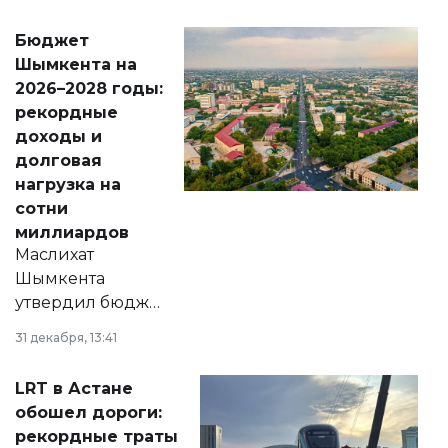
принести
свободу
Бюджет
народу
Шымкента на
Венесуэлы.
2026–2028 годы:
рекордные
доходы и
долговая
нагрузка на
сотни
миллиардов
Маслихат
Шымкента
утвердил бюджет
города на 2026–
31 декабря, 13:41
2028 годы.
Соответствующий
LRT в Астане
документ
обошел дороги:
появился в базе
рекордные траты
нормативных