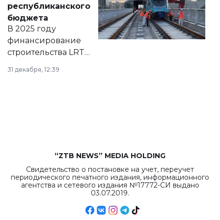
республиканского
правовых актов и
бюджета
на сайте маслихат
В 2025 году
города.
финансирование
строительства LRT
в Астане из
31 декабря, 12:39
республиканского
бюджета достигло
рекордных
объемов.
“ZTB NEWS” MEDIA HOLDING
Свидетельство о постановке на учет, переучет
периодического печатного издания, информационного
агентства и сетевого издания №17772-СИ выдано
03.07.2019.