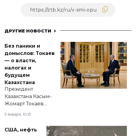
ДРУГИЕ НОВОСТИ
Без паники и
домыслов: Токаев
— о власти,
налогах и
будущем
Казахстана
Президент
Казахстана Касым-
Жомарт Токаев
прокомментировал
5 января, 10:15
сразу несколько
актуальных тем —
США, нефть
от слухов о