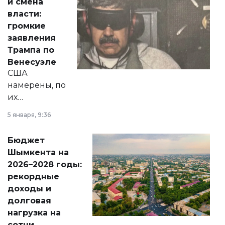
и смена
политических
власти:
реформах до
громкие
вопросов армии,
заявления
экономики и
Трампа по
личного здоровья.
Венесуэле
США
намерены, по
их
утверждению,
5 января, 9:36
принести
свободу
Бюджет
народу
Шымкента на
Венесуэлы.
2026–2028 годы:
рекордные
доходы и
долговая
нагрузка на
сотни