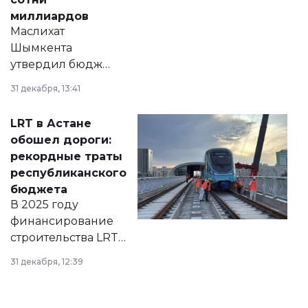
миллиардов
Маслихат
Шымкента
утвердил бюджет
города на 2026–
31 декабря, 13:41
2028 годы.
Соответствующий
LRT в Астане
документ
обошел дороги:
появился в базе
рекордные траты
нормативных
республиканского
правовых актов и
бюджета
на сайте маслихат
В 2025 году
города.
финансирование
строительства LRT
в Астане из
31 декабря, 12:39
республиканского
бюджета достигло
рекордных