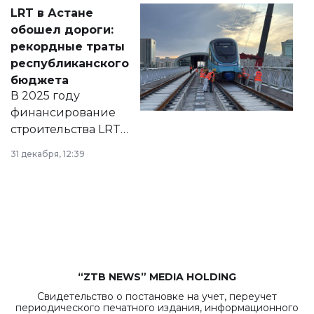
Соответствующий
LRT в Астане
документ
обошел дороги:
появился в базе
рекордные траты
нормативных
республиканского
правовых актов и
бюджета
на сайте маслихат
В 2025 году
города.
финансирование
строительства LRT
в Астане из
31 декабря, 12:39
республиканского
бюджета достигло
рекордных
объемов.
“ZTB NEWS” MEDIA HOLDING
Свидетельство о постановке на учет, переучет
периодического печатного издания, информационного