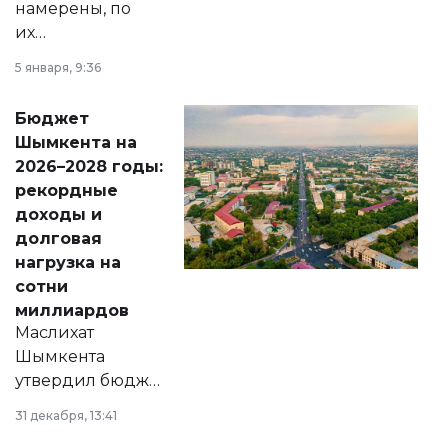
намерены, по
их
утверждению,
5 января, 9:36
принести
свободу
Бюджет
народу
Шымкента на
Венесуэлы.
2026–2028 годы:
рекордные
доходы и
долговая
нагрузка на
сотни
миллиардов
Маслихат
Шымкента
утвердил бюджет
города на 2026–
31 декабря, 13:41
2028 годы.