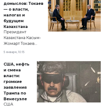
домыслов: Токаев
— о власти,
налогах и
будущем
Казахстана
Президент
Казахстана Касым-
Жомарт Токаев
прокомментировал
5 января, 10:15
сразу несколько
актуальных тем —
США, нефть
от слухов о
и смена
политических
власти:
реформах до
громкие
вопросов армии,
заявления
экономики и
Трампа по
личного здоровья.
Венесуэле
США