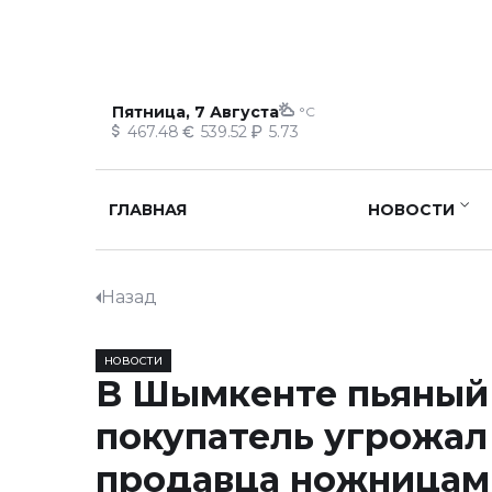
Пятница, 7 Августа
°C
467.48
539.52
5.73
ГЛАВНАЯ
НОВОСТИ
Назад
НОВОСТИ
В Шымкенте пьяный
покупатель угрожал
продавца ножницам