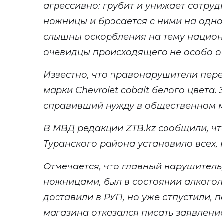
агрессивно: грубит и унижает сотруд
ножницы и бросается с ними на одно
слышны оскорбления на тему национ
очевидцы происходящего не особо о
Известно, что
правонарушители пере
марки Chevrolet cobalt белого цвета
. 
справивший нужду в общественном 
В
МВД редакции
ZTB
.
kz
сообщили, ч
Туранского района установило всех, 
Отмечается, что главный нарушитель
нож
ницами
, был в состоянии алкого
доставили в РУП, но уже отпустили, 
магазина отказался писать заявлени