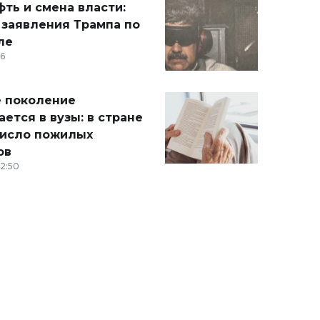
ть и смена власти:
 заявления Трампа по
ле
36
 поколение
ется в вузы: в стране
число пожилых
ов
12:50