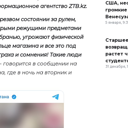
США, неф
нформационное агентство
ZTB
.
kz
.
громкие
Венесуэ
трезвом состоянии за рулем,
5 января, 9:
стрыми режущими предметами
бранью, угрожают физической
Старшее
ьце магазина и все это под
возвраща
растет 
раха и сомнения! Такие люди
студент
- говорится в сообщении на
31 декабря, 
, где в ночь на вторник и