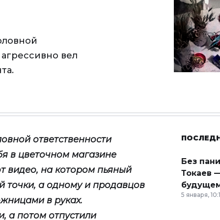
оловной
 агрессивно вел
та.
ПОСЛЕД
ловной ответственности
бя в цветочном магазине
Без пан
т видео, на котором пьяный
Токаев —
й точки, а одному и продавцов
будущем
5 января, 10:
жницами в руках.
, а потом отпустили