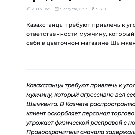
ZTB NEWS
9 августа, 12:52
9,650
Казахстанцы требуют привлечь к уг
ответственности мужчину, который
себя в цветочном магазине Шымкен
Казахстанцы
требуют привлечь к уго
мужчин
у
, которы
й
агрессивно вел се
Шымкента. В Казнете распространяю
клиент оскорбляет персонал торгово
угрожает физической расправой с но
Правоохранители сначала задержали