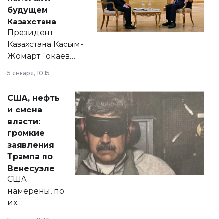
будущем
Казахстана
Президент
Казахстана Касым-
Жомарт Токаев
прокомментировал
5 января, 10:15
сразу несколько
актуальных тем —
США, нефть
от слухов о
и смена
политических
власти:
реформах до
громкие
вопросов армии,
заявления
экономики и
Трампа по
личного здоровья.
Венесуэле
США
намерены, по
их
утверждению,