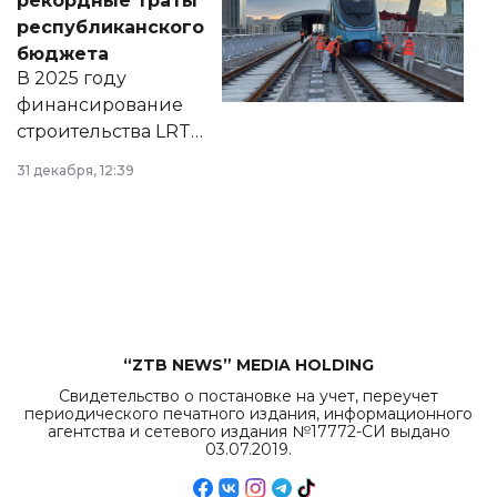
рекордные траты
нормативных
республиканского
правовых актов и
бюджета
на сайте маслихат
В 2025 году
города.
финансирование
строительства LRT
в Астане из
31 декабря, 12:39
республиканского
бюджета достигло
рекордных
объемов.
“ZTB NEWS” MEDIA HOLDING
Свидетельство о постановке на учет, переучет
периодического печатного издания, информационного
агентства и сетевого издания №17772-СИ выдано
03.07.2019.