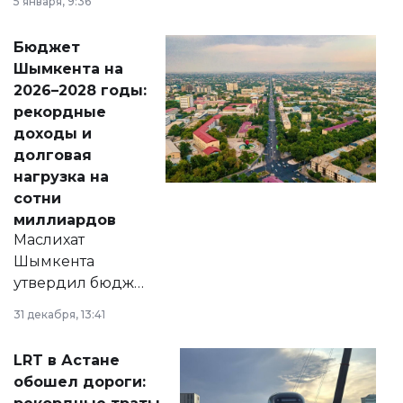
5 января, 9:36
принести
свободу
Бюджет
народу
Шымкента на
Венесуэлы.
2026–2028 годы:
рекордные
доходы и
долговая
нагрузка на
сотни
миллиардов
Маслихат
Шымкента
утвердил бюджет
города на 2026–
31 декабря, 13:41
2028 годы.
Соответствующий
LRT в Астане
документ
обошел дороги:
появился в базе