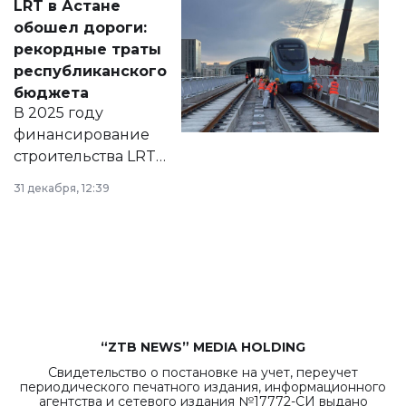
LRT в Астане
документ
обошел дороги:
появился в базе
рекордные траты
нормативных
республиканского
правовых актов и
бюджета
на сайте маслихат
В 2025 году
города.
финансирование
строительства LRT
в Астане из
31 декабря, 12:39
республиканского
бюджета достигло
рекордных
объемов.
“ZTB NEWS” MEDIA HOLDING
Свидетельство о постановке на учет, переучет
периодического печатного издания, информационного
агентства и сетевого издания №17772-СИ выдано