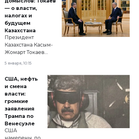
домыслов: Токаев
— о власти,
налогах и
будущем
Казахстана
Президент
Казахстана Касым-
Жомарт Токаев
прокомментировал
5 января, 10:15
сразу несколько
актуальных тем —
США, нефть
от слухов о
и смена
политических
власти:
реформах до
громкие
вопросов армии,
заявления
экономики и
Трампа по
личного здоровья.
Венесуэле
США
намерены, по