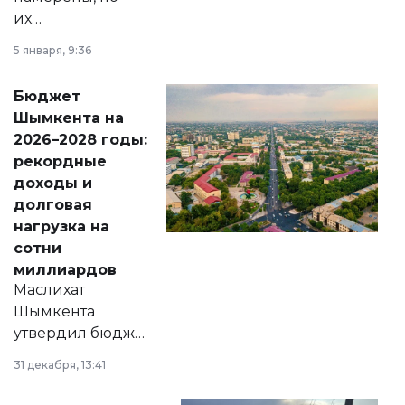
их
утверждению,
5 января, 9:36
принести
свободу
Бюджет
народу
Шымкента на
Венесуэлы.
2026–2028 годы:
рекордные
доходы и
долговая
нагрузка на
сотни
миллиардов
Маслихат
Шымкента
утвердил бюджет
города на 2026–
31 декабря, 13:41
2028 годы.
Соответствующий