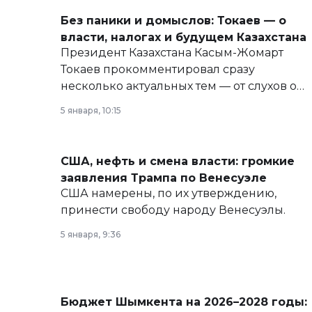
Без паники и домыслов: Токаев — о
власти, налогах и будущем Казахстана
Президент Казахстана Касым-Жомарт
Токаев прокомментировал сразу
несколько актуальных тем — от слухов о
политических реформах до вопросов
5 января, 10:15
армии, экономики и личного здоровья.
США, нефть и смена власти: громкие
заявления Трампа по Венесуэле
США намерены, по их утверждению,
принести свободу народу Венесуэлы.
5 января, 9:36
Бюджет Шымкента на 2026–2028 годы: