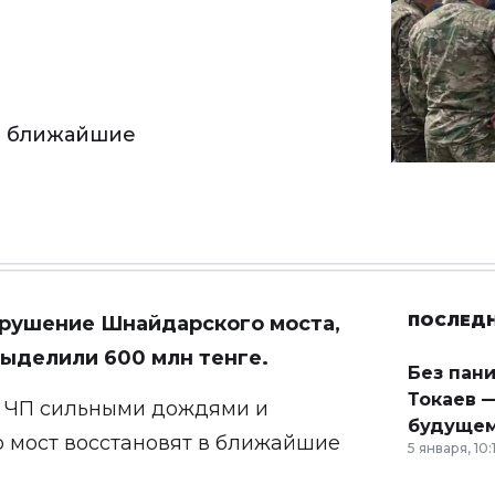
 в ближайшие
ПОСЛЕД
брушение Шнайдарского моста,
выделили 600 млн тенге.
Без пан
Токаев —
ЧП сильными дождями и
будущем
о мост восстановят в ближайшие
5 января, 10: