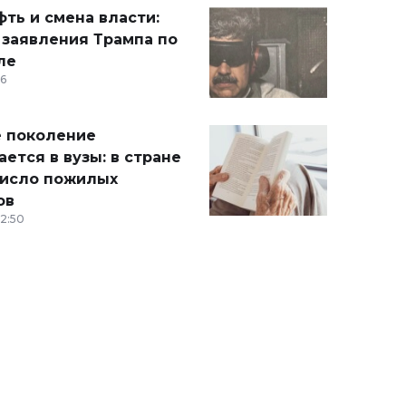
ть и смена власти:
 заявления Трампа по
ле
36
 поколение
ется в вузы: в стране
число пожилых
ов
12:50