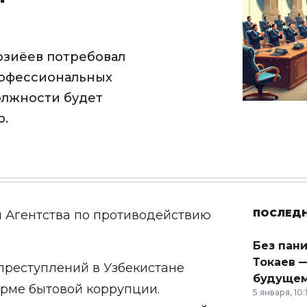
рзиёев потребовал
рофессиональных
олжности будет
р.
ПОСЛЕД
ы Агентства по противодействию
Без пан
Токаев —
преступлений в Узбекистане
будущем
рме бытовой коррупции.
5 января, 10: