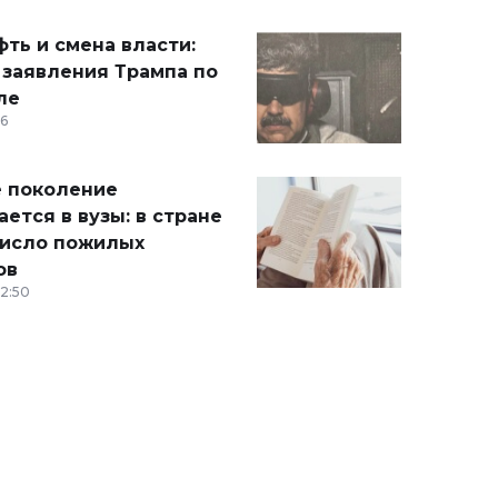
ть и смена власти:
 заявления Трампа по
ле
36
 поколение
ется в вузы: в стране
число пожилых
ов
12:50