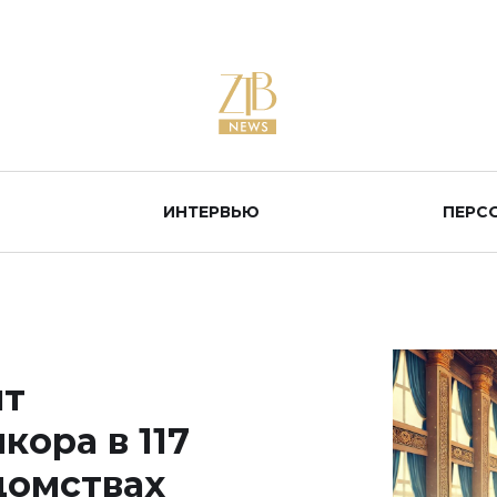
ИНТЕРВЬЮ
ПЕРС
ят
ора в 117
домствах