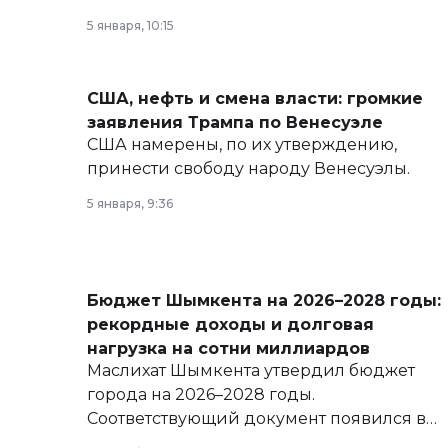
политических реформах до вопросов
5 января, 10:15
армии, экономики и личного здоровья.
США, нефть и смена власти: громкие
заявления Трампа по Венесуэле
США намерены, по их утверждению,
принести свободу народу Венесуэлы.
5 января, 9:36
Бюджет Шымкента на 2026–2028 годы:
рекордные доходы и долговая
нагрузка на сотни миллиардов
Маслихат Шымкента утвердил бюджет
города на 2026–2028 годы.
Соответствующий документ появился в
базе нормативных правовых актов и на