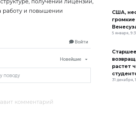
структуре, получении лицензий,
а работу и повышении
США, неф
громкие
Венесуэ
5 января, 9:
Войти
Старшее
возвраща
Новейшие
растет 
студент
31 декабря, 
тавит комментарий