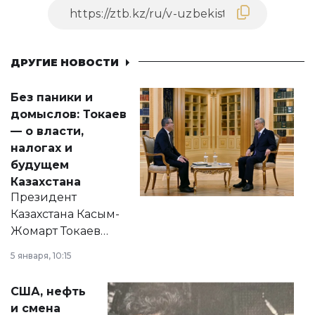
ДРУГИЕ НОВОСТИ
Без паники и
домыслов: Токаев
— о власти,
налогах и
будущем
Казахстана
Президент
Казахстана Касым-
Жомарт Токаев
прокомментировал
5 января, 10:15
сразу несколько
актуальных тем —
США, нефть
от слухов о
и смена