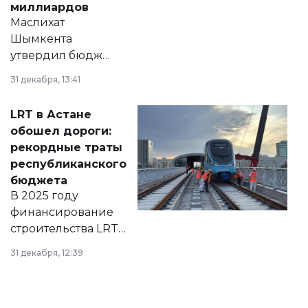
миллиардов
Маслихат
Шымкента
утвердил бюджет
города на 2026–
31 декабря, 13:41
2028 годы.
Соответствующий
LRT в Астане
документ
обошел дороги:
появился в базе
рекордные траты
нормативных
республиканского
правовых актов и
бюджета
на сайте маслихат
В 2025 году
города.
финансирование
строительства LRT
в Астане из
31 декабря, 12:39
республиканского
бюджета достигло
рекордных