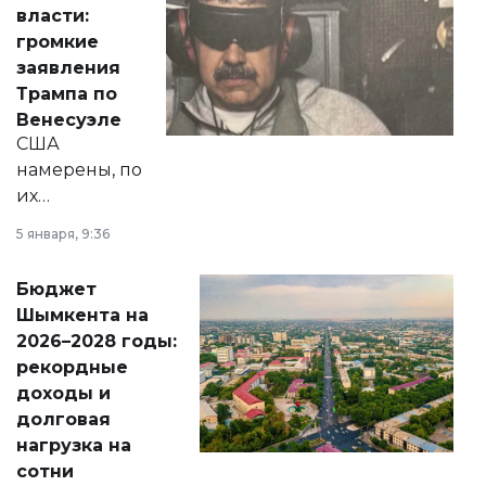
политических
власти:
реформах до
громкие
вопросов армии,
заявления
экономики и
Трампа по
личного здоровья.
Венесуэле
США
намерены, по
их
утверждению,
5 января, 9:36
принести
свободу
Бюджет
народу
Шымкента на
Венесуэлы.
2026–2028 годы:
рекордные
доходы и
долговая
нагрузка на
сотни