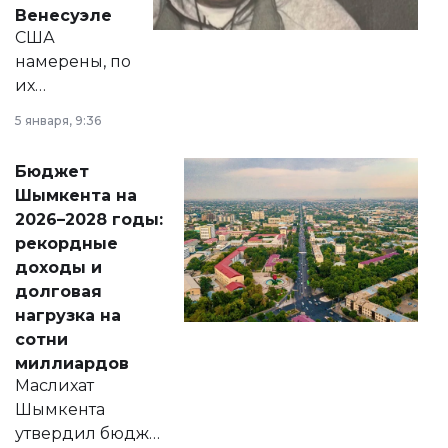
личного здоровья.
Венесуэле
США
намерены, по
их
утверждению,
5 января, 9:36
принести
свободу
Бюджет
народу
Шымкента на
Венесуэлы.
2026–2028 годы:
рекордные
доходы и
долговая
нагрузка на
сотни
миллиардов
Маслихат
Шымкента
утвердил бюджет