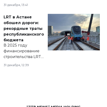
города на 2026–
31 декабря, 13:41
2028 годы.
Соответствующий
LRT в Астане
документ
обошел дороги:
появился в базе
рекордные траты
нормативных
республиканского
правовых актов и
бюджета
на сайте маслихат
В 2025 году
города.
финансирование
строительства LRT
в Астане из
31 декабря, 12:39
республиканского
бюджета достигло
рекордных
объемов.