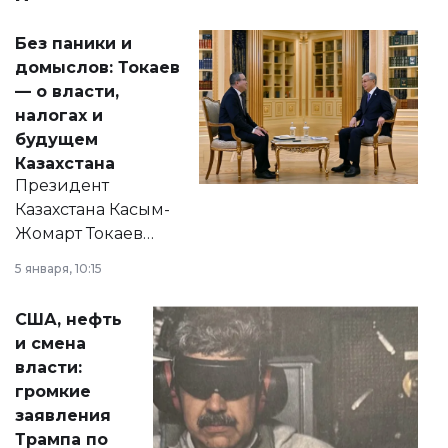
Без паники и
домыслов: Токаев
— о власти,
налогах и
будущем
Казахстана
Президент
Казахстана Касым-
Жомарт Токаев
прокомментировал
5 января, 10:15
сразу несколько
актуальных тем —
США, нефть
от слухов о
и смена
политических
власти:
реформах до
громкие
вопросов армии,
заявления
экономики и
Трампа по