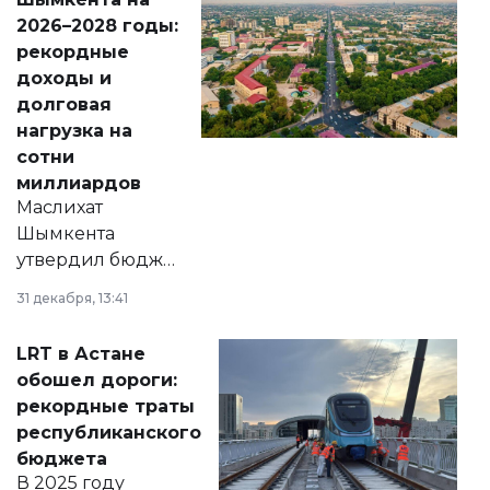
Венесуэлы.
2026–2028 годы:
рекордные
доходы и
долговая
нагрузка на
сотни
миллиардов
Маслихат
Шымкента
утвердил бюджет
города на 2026–
31 декабря, 13:41
2028 годы.
Соответствующий
LRT в Астане
документ
обошел дороги:
появился в базе
рекордные траты
нормативных
республиканского
правовых актов и
бюджета
на сайте маслихат
В 2025 году