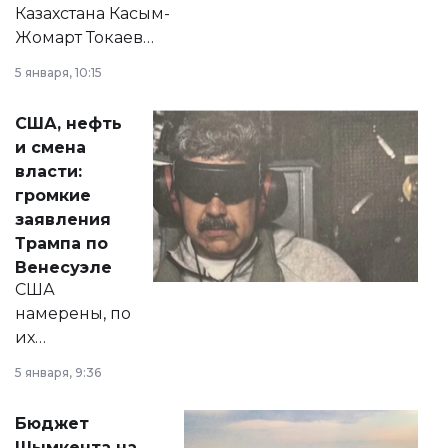
Казахстана Касым-
Жомарт Токаев
прокомментировал
5 января, 10:15
сразу несколько
актуальных тем —
США, нефть
от слухов о
и смена
политических
власти:
реформах до
громкие
вопросов армии,
заявления
экономики и
Трампа по
личного здоровья.
Венесуэле
США
намерены, по
их
утверждению,
5 января, 9:36
принести
свободу
Бюджет
народу
Шымкента на