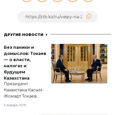
ДРУГИЕ НОВОСТИ
Без паники и
домыслов: Токаев
— о власти,
налогах и
будущем
Казахстана
Президент
Казахстана Касым-
Жомарт Токаев
прокомментировал
5 января, 10:15
сразу несколько
актуальных тем —