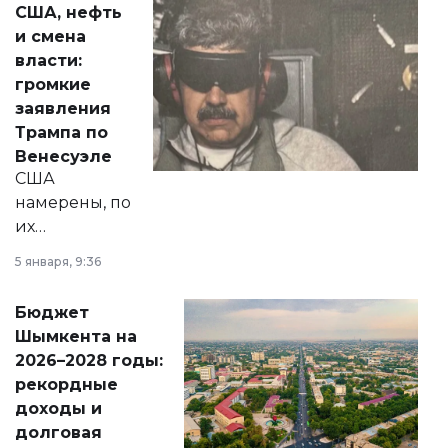
США, нефть
от слухов о
и смена
политических
власти:
реформах до
громкие
вопросов армии,
заявления
экономики и
Трампа по
личного здоровья.
Венесуэле
США
намерены, по
их
утверждению,
5 января, 9:36
принести
свободу
Бюджет
народу
Шымкента на
Венесуэлы.
2026–2028 годы:
рекордные
доходы и
долговая