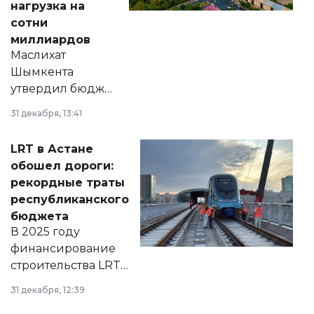
нагрузка на
сотни
миллиардов
Маслихат
Шымкента
утвердил бюджет
города на 2026–
31 декабря, 13:41
2028 годы.
Соответствующий
LRT в Астане
документ
обошел дороги:
появился в базе
рекордные траты
нормативных
республиканского
правовых актов и
бюджета
на сайте маслихат
В 2025 году
города.
финансирование
строительства LRT
в Астане из
31 декабря, 12:39
республиканского