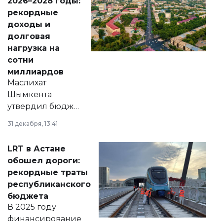
2026–2028 годы:
рекордные
доходы и
долговая
нагрузка на
сотни
миллиардов
Маслихат
Шымкента
утвердил бюджет
города на 2026–
31 декабря, 13:41
2028 годы.
Соответствующий
LRT в Астане
документ
обошел дороги:
появился в базе
рекордные траты
нормативных
республиканского
правовых актов и
бюджета
на сайте маслихат
В 2025 году
города.
финансирование