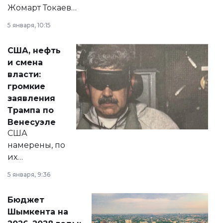
Жомарт Токаев
прокомментировал
5 января, 10:15
сразу несколько
актуальных тем —
США, нефть
от слухов о
и смена
политических
власти:
реформах до
громкие
вопросов армии,
заявления
экономики и
Трампа по
личного здоровья.
Венесуэле
США
намерены, по
их
утверждению,
5 января, 9:36
принести
свободу
Бюджет
народу
Шымкента на
Венесуэлы.