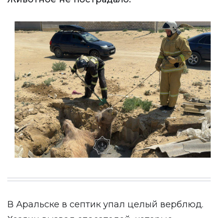
В Аральске в септик упал целый верблюд.