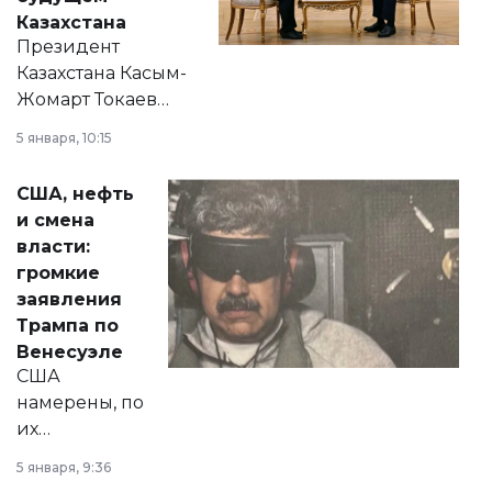
Казахстана
Президент
Казахстана Касым-
Жомарт Токаев
прокомментировал
5 января, 10:15
сразу несколько
актуальных тем —
США, нефть
от слухов о
и смена
политических
власти:
реформах до
громкие
вопросов армии,
заявления
экономики и
Трампа по
личного здоровья.
Венесуэле
США
намерены, по
их
утверждению,
5 января, 9:36
принести