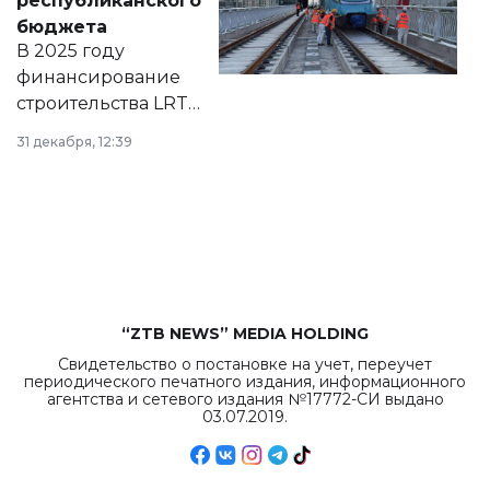
республиканского
правовых актов и
бюджета
на сайте маслихат
В 2025 году
города.
финансирование
строительства LRT
в Астане из
31 декабря, 12:39
республиканского
бюджета достигло
рекордных
объемов.
“ZTB NEWS” MEDIA HOLDING
Свидетельство о постановке на учет, переучет
периодического печатного издания, информационного
агентства и сетевого издания №17772-СИ выдано
03.07.2019.