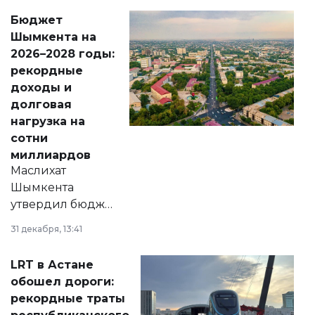
свободу
Бюджет
народу
Шымкента на
Венесуэлы.
2026–2028 годы:
рекордные
доходы и
долговая
нагрузка на
сотни
миллиардов
Маслихат
Шымкента
утвердил бюджет
города на 2026–
31 декабря, 13:41
2028 годы.
Соответствующий
LRT в Астане
документ
обошел дороги:
появился в базе
рекордные траты
нормативных