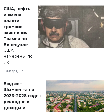
актуальных тем —
США, нефть
от слухов о
и смена
политических
власти:
реформах до
громкие
вопросов армии,
заявления
экономики и
Трампа по
личного здоровья.
Венесуэле
США
намерены, по
их
утверждению,
5 января, 9:36
принести
свободу
Бюджет
народу
Шымкента на
Венесуэлы.
2026–2028 годы:
рекордные
доходы и