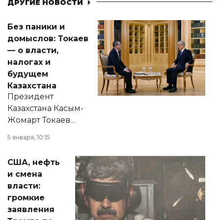
ДРУГИЕ НОВОСТИ
Без паники и
домыслов: Токаев
— о власти,
налогах и
будущем
Казахстана
Президент
Казахстана Касым-
Жомарт Токаев
прокомментировал
5 января, 10:15
сразу несколько
актуальных тем —
США, нефть
от слухов о
и смена
политических
власти:
реформах до
громкие
вопросов армии,
заявления
экономики и