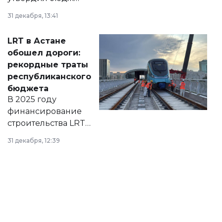
города на 2026–
31 декабря, 13:41
2028 годы.
Соответствующий
LRT в Астане
документ
обошел дороги:
появился в базе
рекордные траты
нормативных
республиканского
правовых актов и
бюджета
на сайте маслихат
В 2025 году
города.
финансирование
строительства LRT
в Астане из
31 декабря, 12:39
республиканского
бюджета достигло
рекордных
объемов.