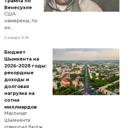
Трампа по
личного здоровья.
Венесуэле
США
намерены, по
их
утверждению,
5 января, 9:36
принести
свободу
Бюджет
народу
Шымкента на
Венесуэлы.
2026–2028 годы:
рекордные
доходы и
долговая
нагрузка на
сотни
миллиардов
Маслихат
Шымкента
утвердил бюджет