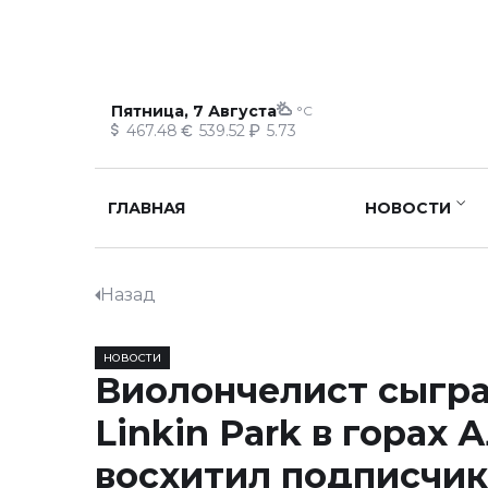
Пятница, 7 Августа
°C
467.48
539.52
5.73
ГЛАВНАЯ
НОВОСТИ
Назад
НОВОСТИ
Виолончелист сыгр
Linkin Park в горах 
восхитил подписчик