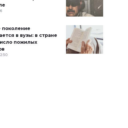
ле
36
 поколение
ется в вузы: в стране
число пожилых
ов
12:50