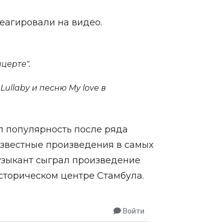
еагировали на видео.
церте".
 Lullaby и песню My love в
л популярность после ряда
известные произведения в самых
узыкант
сыграл
произведение
историческом центре Стамбула.
Войти