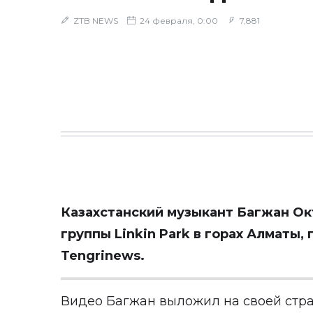
ZTB NEWS
24 февраля, 0:00
7,881
Казахстанский музыкант Багжан О
группы Linkin Park в горах Алматы,
Tengrinews
.
Видео Багжан выложил на своей стр