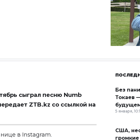
ПОСЛЕД
Без пан
ктябрь сыграл песню Numb
Токаев —
 передает ZTB.kz со ссылкой на
будущем
5 января, 10:
США, неф
анице в
Instagram
.
громкие