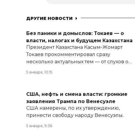
ДРУГИЕ НОВОСТИ
Без паники и домыслов: Токаев — о
власти, налогах и будущем Казахстана
Президент Казахстана Касым-Жомарт
Токаев прокомментировал сразу
несколько актуальных тем — от слухов о
политических реформах до вопросов
5 января, 10:15
армии, экономики и личного здоровья.
США, нефть и смена власти: громкие
заявления Трампа по Венесуэле
США намерены, по их утверждению,
принести свободу народу Венесуэлы.
5 января, 9:36