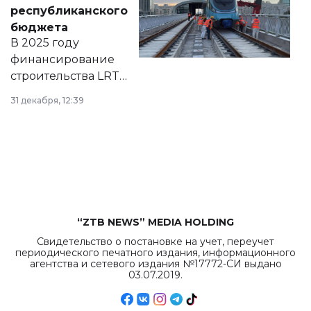
нормативных
республиканского
правовых актов и
бюджета
на сайте маслихат
В 2025 году
города.
финансирование
строительства LRT
в Астане из
31 декабря, 12:39
республиканского
бюджета достигло
рекордных
объемов.
“ZTB NEWS” MEDIA HOLDING
Свидетельство о постановке на учет, переучет
периодического печатного издания, информационного
агентства и сетевого издания №17772-СИ выдано
03.07.2019.