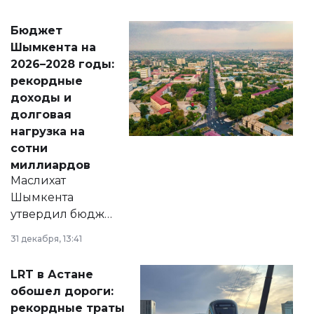
принести
свободу
Бюджет
народу
Шымкента на
Венесуэлы.
2026–2028 годы:
рекордные
доходы и
долговая
нагрузка на
сотни
миллиардов
Маслихат
Шымкента
утвердил бюджет
города на 2026–
31 декабря, 13:41
2028 годы.
Соответствующий
LRT в Астане
документ
обошел дороги:
появился в базе
рекордные траты