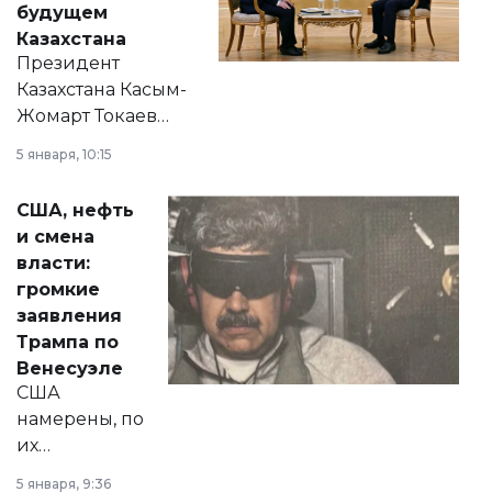
будущем
Казахстана
Президент
Казахстана Касым-
Жомарт Токаев
прокомментировал
5 января, 10:15
сразу несколько
актуальных тем —
США, нефть
от слухов о
и смена
политических
власти:
реформах до
громкие
вопросов армии,
заявления
экономики и
Трампа по
личного здоровья.
Венесуэле
США
намерены, по
их
утверждению,
5 января, 9:36