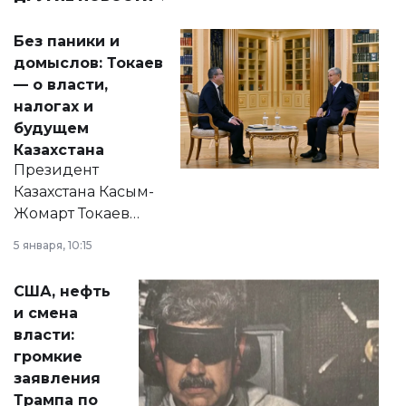
Без паники и
домыслов: Токаев
— о власти,
налогах и
будущем
Казахстана
Президент
Казахстана Касым-
Жомарт Токаев
прокомментировал
5 января, 10:15
сразу несколько
актуальных тем —
США, нефть
от слухов о
и смена
политических
власти:
реформах до
громкие
вопросов армии,
заявления
экономики и
Трампа по