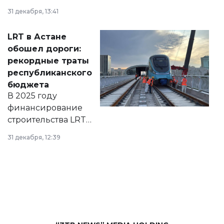
города на 2026–
31 декабря, 13:41
2028 годы.
Соответствующий
LRT в Астане
документ
обошел дороги:
появился в базе
рекордные траты
нормативных
республиканского
правовых актов и
бюджета
на сайте маслихат
В 2025 году
города.
финансирование
строительства LRT
в Астане из
31 декабря, 12:39
республиканского
бюджета достигло
рекордных
объемов.