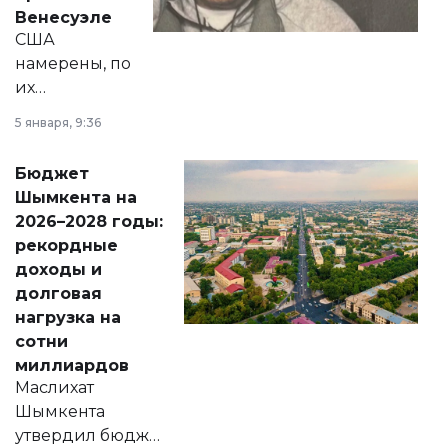
личного здоровья.
Венесуэле
США
намерены, по
их
утверждению,
5 января, 9:36
принести
свободу
Бюджет
народу
Шымкента на
Венесуэлы.
2026–2028 годы:
рекордные
доходы и
долговая
нагрузка на
сотни
миллиардов
Маслихат
Шымкента
утвердил бюджет