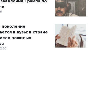
 заявления Трампа по
ле
36
 поколение
ется в вузы: в стране
число пожилых
ов
12:50