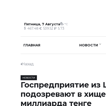
Пятница, 7 Августа
°C
467.48
539.52
5.73
ГЛАВНАЯ
НОВОСТИ
Назад
НОВОСТИ
Госпредприятие из
подозревают в хищ
миллиарда тенге