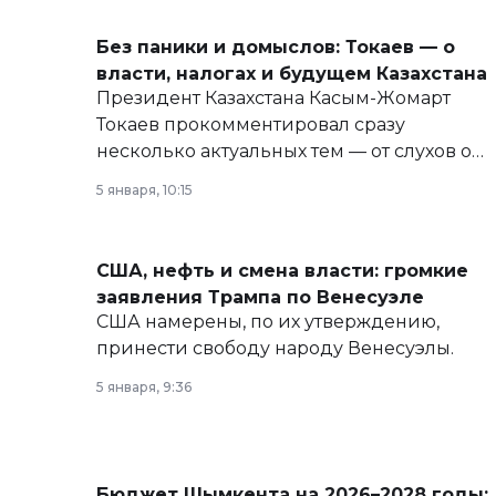
Без паники и домыслов: Токаев — о
власти, налогах и будущем Казахстана
Президент Казахстана Касым-Жомарт
Токаев прокомментировал сразу
несколько актуальных тем — от слухов о
политических реформах до вопросов
5 января, 10:15
армии, экономики и личного здоровья.
США, нефть и смена власти: громкие
заявления Трампа по Венесуэле
США намерены, по их утверждению,
принести свободу народу Венесуэлы.
5 января, 9:36
Бюджет Шымкента на 2026–2028 годы: