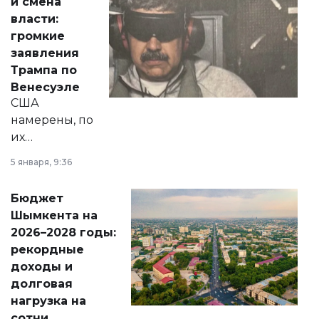
и смена
политических
власти:
реформах до
громкие
вопросов армии,
заявления
экономики и
Трампа по
личного здоровья.
Венесуэле
США
намерены, по
их
утверждению,
5 января, 9:36
принести
свободу
Бюджет
народу
Шымкента на
Венесуэлы.
2026–2028 годы:
рекордные
доходы и
долговая
нагрузка на
сотни