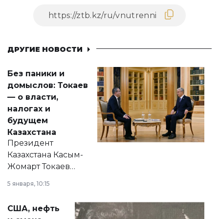
ДРУГИЕ НОВОСТИ
Без паники и
домыслов: Токаев
— о власти,
налогах и
будущем
Казахстана
Президент
Казахстана Касым-
Жомарт Токаев
прокомментировал
5 января, 10:15
сразу несколько
актуальных тем —
США, нефть
от слухов о