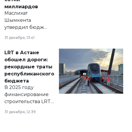
миллиардов
Маслихат
Шымкента
утвердил бюджет
города на 2026–
31 декабря, 13:41
2028 годы.
Соответствующий
LRT в Астане
документ
обошел дороги:
появился в базе
рекордные траты
нормативных
республиканского
правовых актов и
бюджета
на сайте маслихат
В 2025 году
города.
финансирование
строительства LRT
в Астане из
31 декабря, 12:39
республиканского
бюджета достигло
рекордных