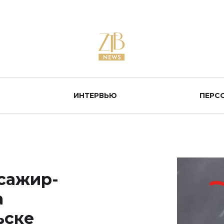
ИНТЕРВЬЮ
ПЕРС
ссажир-
а
ьске