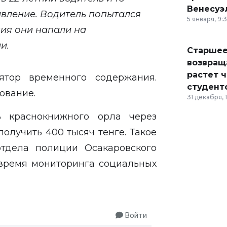
Венесуэ
вление. Водитель попытался
5 января, 9:
ния они напали на
ии.
Старшее
возвраща
растет 
ятор временного содержания.
студент
ование.
31 декабря, 
 краснокнижного орла через
получить 400 тысяч тенге. Такое
отдела полиции Осакаровского
 время мониторинга социальных
Войти