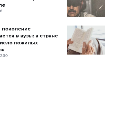
ле
36
 поколение
ется в вузы: в стране
число пожилых
ов
12:50