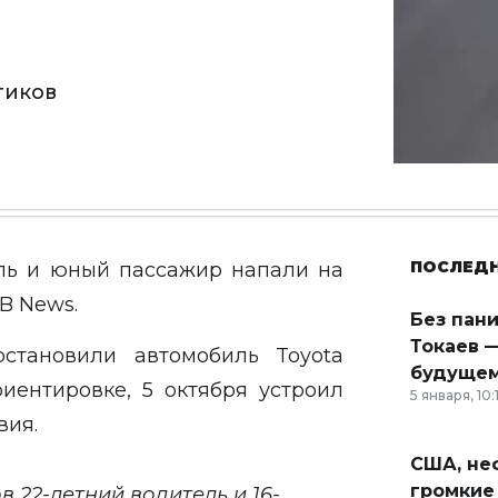
тиков
ПОСЛЕД
ль и юный пассажир напали на
B News
.
Без пан
Токаев —
остановили
автомобиль Toyota
будущем
риентировке, 5 октября устроил
5 января, 10:
вия.
США, неф
громкие
 22-летний водитель и 16-