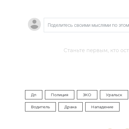
Станьте первым, кто ос
Дп
Полиция
ЗКО
Уральск
Водитель
Драка
Нападение