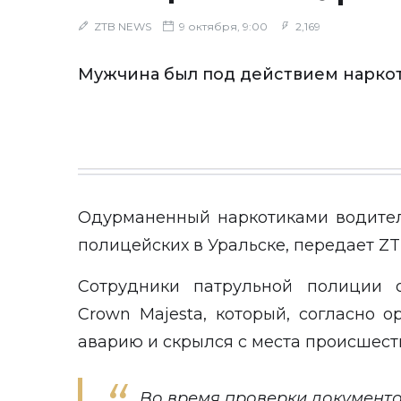
ZTB NEWS
9 октября, 9:00
2,169
Мужчина был под действием нарко
Одурманенный наркотиками водите
полицейских в Уральске, передает
ZT
Сотрудники патрульной полиции
Crown Majesta, который, согласно о
аварию и скрылся с места происшест
Во время проверки документов