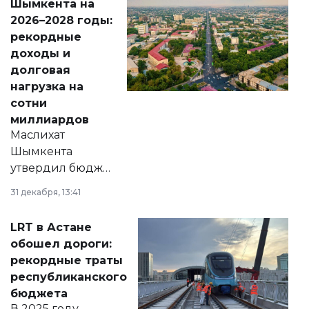
Шымкента на
Венесуэлы.
2026–2028 годы:
рекордные
доходы и
долговая
нагрузка на
сотни
миллиардов
Маслихат
Шымкента
утвердил бюджет
города на 2026–
31 декабря, 13:41
2028 годы.
Соответствующий
LRT в Астане
документ
обошел дороги:
появился в базе
рекордные траты
нормативных
республиканского
правовых актов и
бюджета
на сайте маслихат
В 2025 году