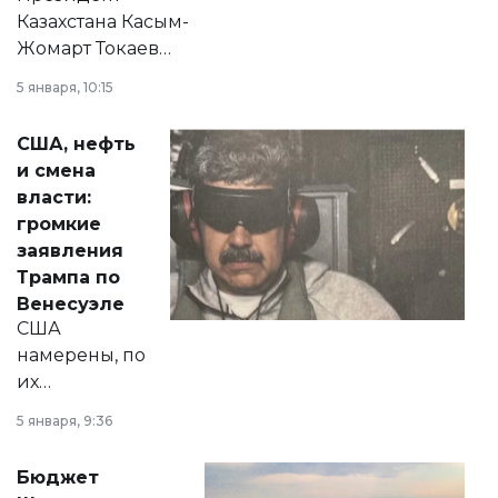
Казахстана Касым-
Жомарт Токаев
прокомментировал
5 января, 10:15
сразу несколько
актуальных тем —
США, нефть
от слухов о
и смена
политических
власти:
реформах до
громкие
вопросов армии,
заявления
экономики и
Трампа по
личного здоровья.
Венесуэле
США
намерены, по
их
утверждению,
5 января, 9:36
принести
свободу
Бюджет
народу