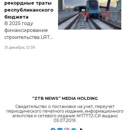
рекордные траты
нормативных
республиканского
правовых актов и
бюджета
на сайте маслихат
В 2025 году
города.
финансирование
строительства LRT
в Астане из
31 декабря, 12:39
республиканского
бюджета достигло
рекордных
объемов.
“ZTB NEWS” MEDIA HOLDING
Свидетельство о постановке на учет, переучет
периодического печатного издания, информационного
агентства и сетевого издания №17772-СИ выдано
03.07.2019.