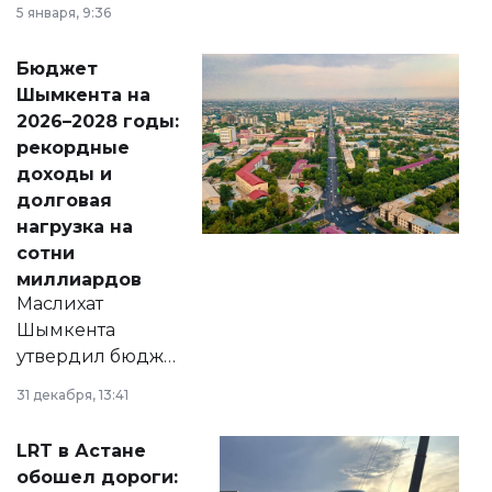
утверждению,
5 января, 9:36
принести
свободу
Бюджет
народу
Шымкента на
Венесуэлы.
2026–2028 годы:
рекордные
доходы и
долговая
нагрузка на
сотни
миллиардов
Маслихат
Шымкента
утвердил бюджет
города на 2026–
31 декабря, 13:41
2028 годы.
Соответствующий
LRT в Астане
документ
обошел дороги:
появился в базе