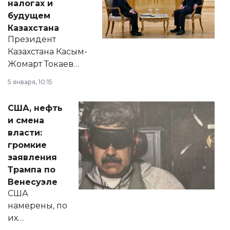
налогах и
будущем
Казахстана
Президент
Казахстана Касым-
Жомарт Токаев
прокомментировал
5 января, 10:15
сразу несколько
актуальных тем —
США, нефть
от слухов о
и смена
политических
власти:
реформах до
громкие
вопросов армии,
заявления
экономики и
Трампа по
личного здоровья.
Венесуэле
США
намерены, по
их