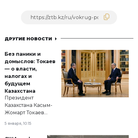
ДРУГИЕ НОВОСТИ
Без паники и
домыслов: Токаев
— о власти,
налогах и
будущем
Казахстана
Президент
Казахстана Касым-
Жомарт Токаев
прокомментировал
5 января, 10:15
сразу несколько
актуальных тем —