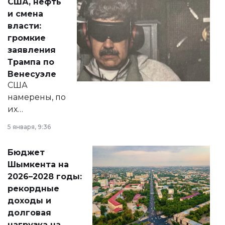
США, нефть
от слухов о
и смена
политических
власти:
реформах до
громкие
вопросов армии,
заявления
экономики и
Трампа по
личного здоровья.
Венесуэле
США
намерены, по
их
утверждению,
5 января, 9:36
принести
свободу
Бюджет
народу
Шымкента на
Венесуэлы.
2026–2028 годы:
рекордные
доходы и
долговая
нагрузка на