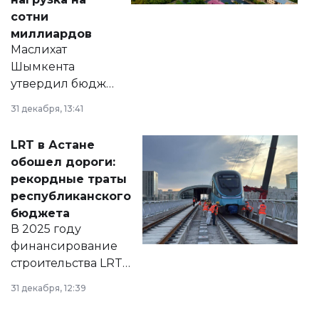
сотни
миллиардов
Маслихат
Шымкента
утвердил бюджет
города на 2026–
31 декабря, 13:41
2028 годы.
Соответствующий
LRT в Астане
документ
обошел дороги:
появился в базе
рекордные траты
нормативных
республиканского
правовых актов и
бюджета
на сайте маслихат
В 2025 году
города.
финансирование
строительства LRT
в Астане из
31 декабря, 12:39
республиканского
бюджета достигло