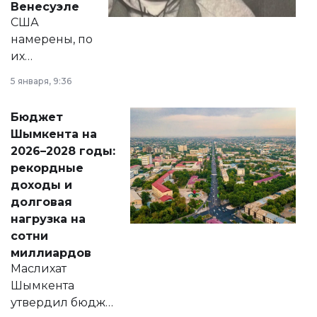
Венесуэле
США
намерены, по
их
утверждению,
5 января, 9:36
принести
свободу
Бюджет
народу
Шымкента на
Венесуэлы.
2026–2028 годы:
рекордные
доходы и
долговая
нагрузка на
сотни
миллиардов
Маслихат
Шымкента
утвердил бюджет