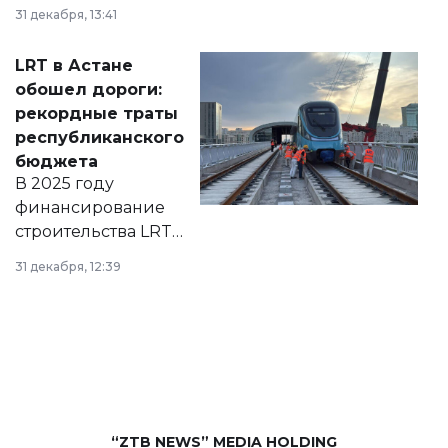
города на 2026–
31 декабря, 13:41
2028 годы.
Соответствующий
LRT в Астане
документ
обошел дороги:
появился в базе
рекордные траты
нормативных
республиканского
правовых актов и
бюджета
на сайте маслихат
В 2025 году
города.
финансирование
строительства LRT
в Астане из
31 декабря, 12:39
республиканского
бюджета достигло
рекордных
объемов.
“ZTB NEWS” MEDIA HOLDING