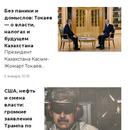
Без паники и
домыслов: Токаев
— о власти,
налогах и
будущем
Казахстана
Президент
Казахстана Касым-
Жомарт Токаев
прокомментировал
5 января, 10:15
сразу несколько
актуальных тем —
США, нефть
от слухов о
и смена
политических
власти:
реформах до
громкие
вопросов армии,
заявления
экономики и
Трампа по
личного здоровья.