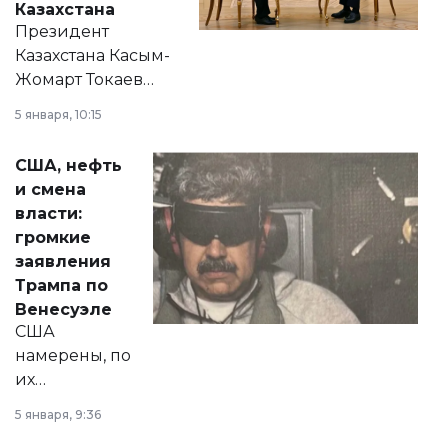
Казахстана
Президент
Казахстана Касым-
Жомарт Токаев
прокомментировал
5 января, 10:15
сразу несколько
актуальных тем —
США, нефть
от слухов о
и смена
политических
власти:
реформах до
громкие
вопросов армии,
заявления
экономики и
Трампа по
личного здоровья.
Венесуэле
США
намерены, по
их
утверждению,
5 января, 9:36
принести