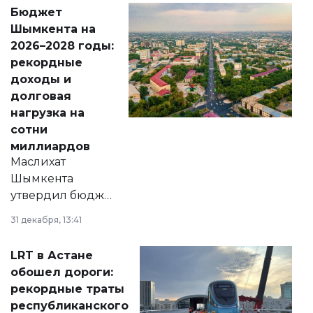
свободу
Бюджет
народу
Шымкента на
Венесуэлы.
2026–2028 годы:
рекордные
доходы и
долговая
нагрузка на
сотни
миллиардов
Маслихат
Шымкента
утвердил бюджет
города на 2026–
31 декабря, 13:41
2028 годы.
Соответствующий
LRT в Астане
документ
обошел дороги:
появился в базе
рекордные траты
нормативных
республиканского
правовых актов и