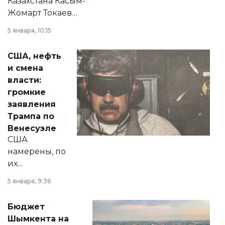
Казахстана Касым-
Жомарт Токаев
прокомментировал
5 января, 10:15
сразу несколько
актуальных тем —
США, нефть
от слухов о
и смена
политических
власти:
реформах до
громкие
вопросов армии,
заявления
экономики и
Трампа по
личного здоровья.
Венесуэле
США
намерены, по
их
утверждению,
5 января, 9:36
принести
свободу
Бюджет
народу
Шымкента на
Венесуэлы.