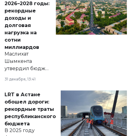
2026–2028 годы:
рекордные
доходы и
долговая
нагрузка на
сотни
миллиардов
Маслихат
Шымкента
утвердил бюджет
города на 2026–
31 декабря, 13:41
2028 годы.
Соответствующий
LRT в Астане
документ
обошел дороги:
появился в базе
рекордные траты
нормативных
республиканского
правовых актов и
бюджета
на сайте маслихат
В 2025 году
города.