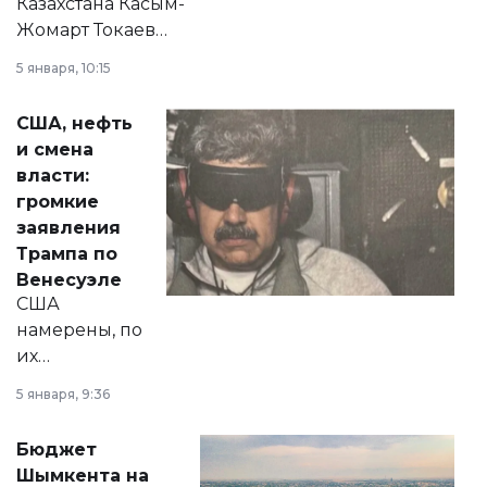
Казахстана Касым-
Жомарт Токаев
прокомментировал
5 января, 10:15
сразу несколько
актуальных тем —
США, нефть
от слухов о
и смена
политических
власти:
реформах до
громкие
вопросов армии,
заявления
экономики и
Трампа по
личного здоровья.
Венесуэле
США
намерены, по
их
утверждению,
5 января, 9:36
принести
свободу
Бюджет
народу
Шымкента на
Венесуэлы.