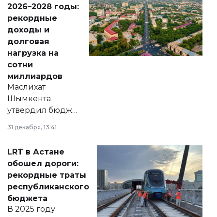
2026–2028 годы:
рекордные
доходы и
долговая
нагрузка на
сотни
миллиардов
Маслихат
Шымкента
утвердил бюджет
города на 2026–
31 декабря, 13:41
2028 годы.
Соответствующий
LRT в Астане
документ
обошел дороги:
появился в базе
рекордные траты
нормативных
республиканского
правовых актов и
бюджета
на сайте маслихат
В 2025 году
города.