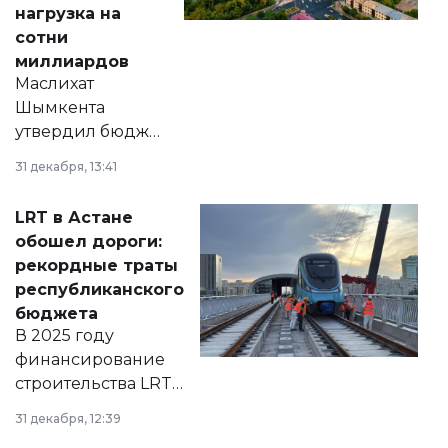
нагрузка на
сотни
миллиардов
Маслихат
Шымкента
утвердил бюджет
города на 2026–
31 декабря, 13:41
2028 годы.
Соответствующий
LRT в Астане
документ
обошел дороги:
появился в базе
рекордные траты
нормативных
республиканского
правовых актов и
бюджета
на сайте маслихат
В 2025 году
города.
финансирование
строительства LRT
в Астане из
31 декабря, 12:39
республиканского