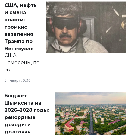
актуальных тем —
США, нефть
от слухов о
и смена
политических
власти:
реформах до
громкие
вопросов армии,
заявления
экономики и
Трампа по
личного здоровья.
Венесуэле
США
намерены, по
их
утверждению,
5 января, 9:36
принести
свободу
Бюджет
народу
Шымкента на
Венесуэлы.
2026–2028 годы:
рекордные
доходы и
долговая