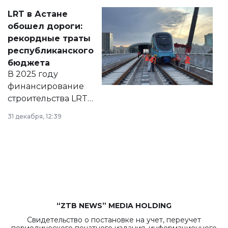
Соответствующий
LRT в Астане
документ
обошел дороги:
появился в базе
рекордные траты
нормативных
республиканского
правовых актов и
бюджета
на сайте маслихат
В 2025 году
города.
финансирование
строительства LRT
в Астане из
31 декабря, 12:39
республиканского
бюджета достигло
рекордных
объемов.
“ZTB NEWS” MEDIA HOLDING
Свидетельство о постановке на учет, переучет