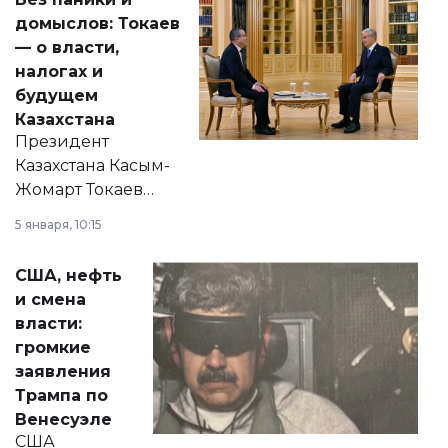
домыслов: Токаев
— о власти,
налогах и
будущем
Казахстана
Президент
Казахстана Касым-
Жомарт Токаев
прокомментировал
5 января, 10:15
сразу несколько
актуальных тем —
США, нефть
от слухов о
и смена
политических
власти:
реформах до
громкие
вопросов армии,
заявления
экономики и
Трампа по
личного здоровья.
Венесуэле
США