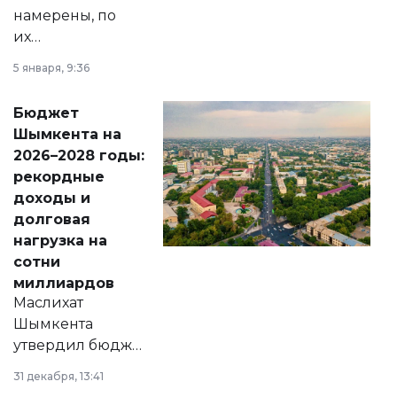
намерены, по
их
утверждению,
5 января, 9:36
принести
свободу
Бюджет
народу
Шымкента на
Венесуэлы.
2026–2028 годы:
рекордные
доходы и
долговая
нагрузка на
сотни
миллиардов
Маслихат
Шымкента
утвердил бюджет
города на 2026–
31 декабря, 13:41
2028 годы.