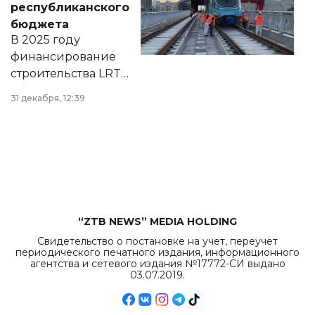
республиканского
правовых актов и
бюджета
на сайте маслихат
В 2025 году
города.
финансирование
строительства LRT
в Астане из
31 декабря, 12:39
республиканского
бюджета достигло
рекордных
объемов.
“ZTB NEWS” MEDIA HOLDING
Свидетельство о постановке на учет, переучет
периодического печатного издания, информационного
агентства и сетевого издания №17772-СИ выдано
03.07.2019.