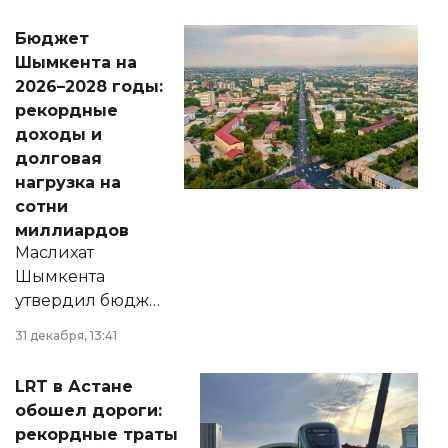
принести
свободу
Бюджет
народу
Шымкента на
Венесуэлы.
2026–2028 годы:
рекордные
доходы и
долговая
нагрузка на
сотни
миллиардов
Маслихат
Шымкента
утвердил бюджет
города на 2026–
31 декабря, 13:41
2028 годы.
Соответствующий
LRT в Астане
документ
обошел дороги:
появился в базе
рекордные траты
нормативных