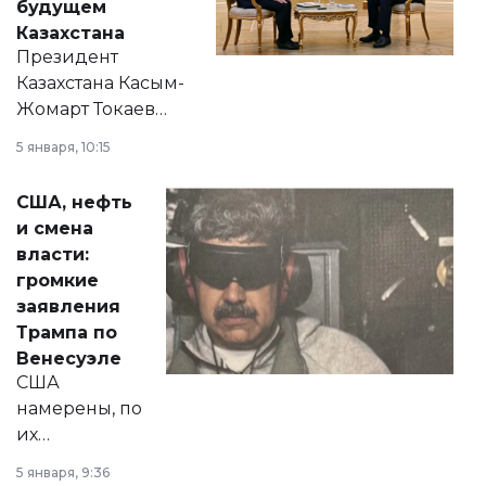
будущем
Казахстана
Президент
Казахстана Касым-
Жомарт Токаев
прокомментировал
5 января, 10:15
сразу несколько
актуальных тем —
США, нефть
от слухов о
и смена
политических
власти:
реформах до
громкие
вопросов армии,
заявления
экономики и
Трампа по
личного здоровья.
Венесуэле
США
намерены, по
их
утверждению,
5 января, 9:36