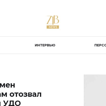
ИНТЕРВЬЮ
ПЕРС
смен
ам отозвал
м УДО