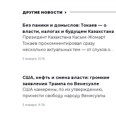
ДРУГИЕ НОВОСТИ
Без паники и домыслов: Токаев — о
власти, налогах и будущем Казахстана
Президент Казахстана Касым-Жомарт
Токаев прокомментировал сразу
несколько актуальных тем — от слухов о
политических реформах до вопросов
5 января, 10:15
армии, экономики и личного здоровья.
США, нефть и смена власти: громкие
заявления Трампа по Венесуэле
США намерены, по их утверждению,
принести свободу народу Венесуэлы.
5 января, 9:36