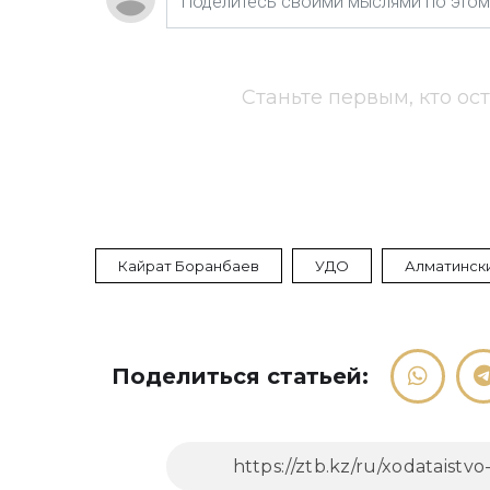
Станьте первым, кто ос
Кайрат Боранбаев
УДО
Алматинск
Поделиться статьей: