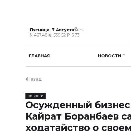
Пятница, 7 Августа
°C
467.48
539.52
5.73
ГЛАВНАЯ
НОВОСТИ
Назад
НОВОСТИ
Осужденный бизне
Кайрат Боранбаев с
ходатайство о свое