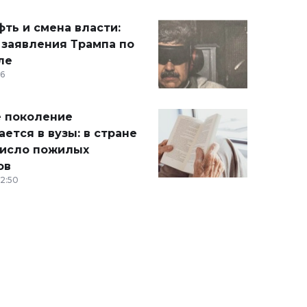
ть и смена власти:
 заявления Трампа по
ле
36
 поколение
ется в вузы: в стране
число пожилых
ов
12:50