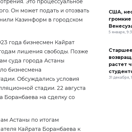
смотрения. Это процессуальное
го. Он может подать и отозвать
США, неф
громкие
снили
Казинформ
в городском
Венесуэ
5 января, 9:
023 года бизнесмен Кайрат
Старшее
 годам лишения свободы. Позже
возвраща
ам суда города Астаны
растет 
ело бизнесмена
студент
31 декабря, 
тадии. Обсуждались условия
лляционной стадии. 22 августа
 Боранбаева на сделку со
ам Астаны по итогам
теля Кайрата Боранбаева к