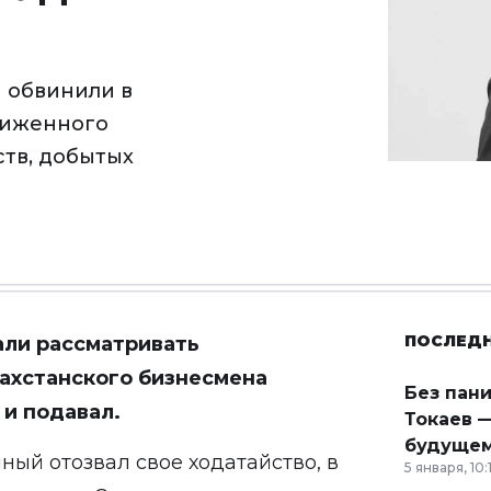
и обвинили в
сжиженного
ств, добытых
ПОСЛЕД
али рассматривать
захстанского бизнесмена
Без пан
 и подавал.
Токаев —
будущем
ный отозвал свое ходатайство, в
5 января, 10: