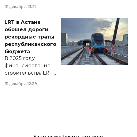
города на 2026–
31 декабря, 13:41
2028 годы.
Соответствующий
LRT в Астане
документ
обошел дороги:
появился в базе
рекордные траты
нормативных
республиканского
правовых актов и
бюджета
на сайте маслихат
В 2025 году
города.
финансирование
строительства LRT
в Астане из
31 декабря, 12:39
республиканского
бюджета достигло
рекордных
объемов.