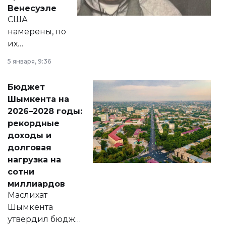
личного здоровья.
Венесуэле
США
намерены, по
их
утверждению,
5 января, 9:36
принести
свободу
Бюджет
народу
Шымкента на
Венесуэлы.
2026–2028 годы:
рекордные
доходы и
долговая
нагрузка на
сотни
миллиардов
Маслихат
Шымкента
утвердил бюджет