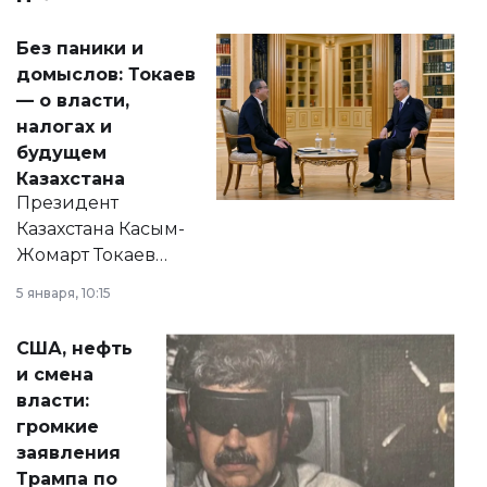
Без паники и
домыслов: Токаев
— о власти,
налогах и
будущем
Казахстана
Президент
Казахстана Касым-
Жомарт Токаев
прокомментировал
5 января, 10:15
сразу несколько
актуальных тем —
США, нефть
от слухов о
и смена
политических
власти:
реформах до
громкие
вопросов армии,
заявления
экономики и
Трампа по