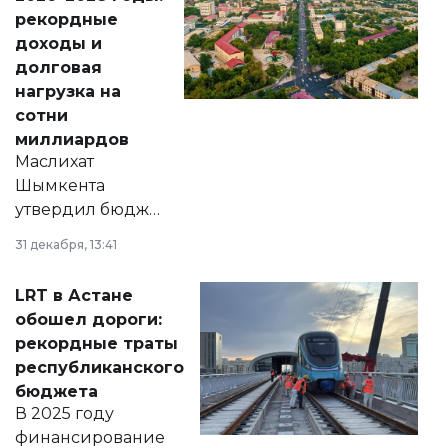
рекордные
доходы и
долговая
нагрузка на
сотни
миллиардов
Маслихат
Шымкента
утвердил бюджет
города на 2026–
31 декабря, 13:41
2028 годы.
Соответствующий
LRT в Астане
документ
обошел дороги:
появился в базе
рекордные траты
нормативных
республиканского
правовых актов и
бюджета
на сайте маслихат
В 2025 году
города.
финансирование