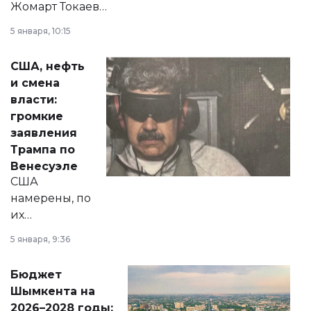
Жомарт Токаев
прокомментировал
5 января, 10:15
сразу несколько
актуальных тем —
США, нефть
от слухов о
и смена
политических
власти:
реформах до
громкие
вопросов армии,
заявления
экономики и
Трампа по
личного здоровья.
Венесуэле
США
намерены, по
их
утверждению,
5 января, 9:36
принести
свободу
Бюджет
народу
Шымкента на
Венесуэлы.
2026–2028 годы: