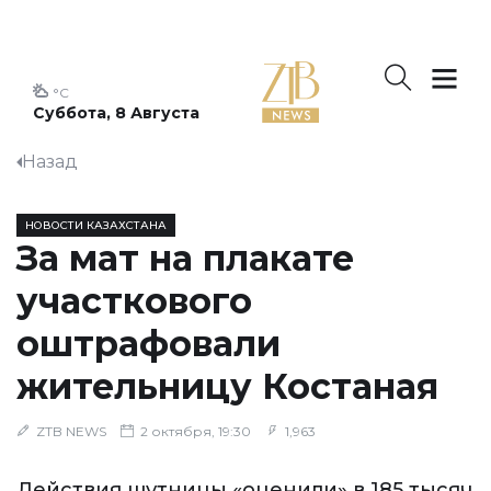
°C
Суббота, 8 Августа
Назад
НОВОСТИ КАЗАХСТАНА
За мат на плакате
участкового
оштрафовали
жительницу Костаная
ZTB NEWS
2 октября, 19:30
1,963
Действия шутницы «оценили» в 185 тысяч