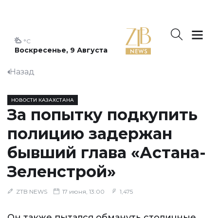
°C
Воскресенье, 9 Августа
Назад
НОВОСТИ КАЗАХСТАНА
За попытку подкупить
полицию задержан
бывший глава «Астана-
Зеленстрой»
ZTB NEWS
17 июня, 13:00
1,475
Он также пытался обмануть столичные