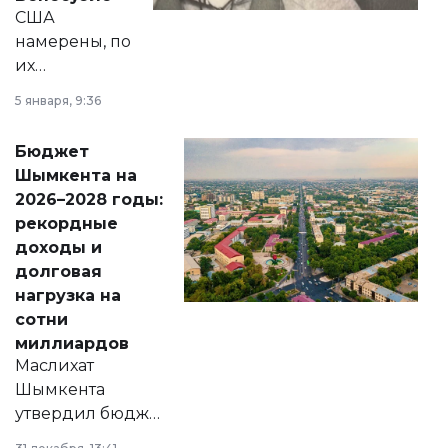
США
намерены, по
их
утверждению,
5 января, 9:36
принести
свободу
Бюджет
народу
Шымкента на
Венесуэлы.
2026–2028 годы:
рекордные
доходы и
долговая
нагрузка на
сотни
миллиардов
Маслихат
Шымкента
утвердил бюджет
города на 2026–