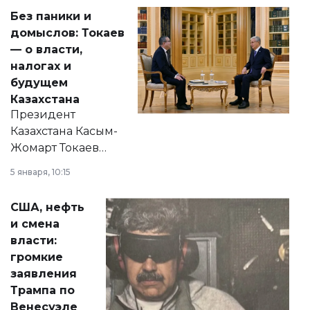
Без паники и
домыслов: Токаев
— о власти,
налогах и
будущем
Казахстана
Президент
Казахстана Касым-
Жомарт Токаев
прокомментировал
5 января, 10:15
сразу несколько
актуальных тем —
США, нефть
от слухов о
и смена
политических
власти:
реформах до
громкие
вопросов армии,
заявления
экономики и
Трампа по
личного здоровья.
Венесуэле