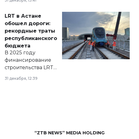
31 декабря, 13:41
2028 годы.
Соответствующий
LRT в Астане
документ
обошел дороги:
появился в базе
рекордные траты
нормативных
республиканского
правовых актов и
бюджета
на сайте маслихат
В 2025 году
города.
финансирование
строительства LRT
в Астане из
31 декабря, 12:39
республиканского
бюджета достигло
рекордных
объемов.
“ZTB NEWS” MEDIA HOLDING