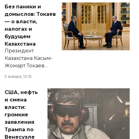
Без паники и
домыслов: Токаев
— о власти,
налогах и
будущем
Казахстана
Президент
Казахстана Касым-
Жомарт Токаев
прокомментировал
5 января, 10:15
сразу несколько
актуальных тем —
США, нефть
от слухов о
и смена
политических
власти:
реформах до
громкие
вопросов армии,
заявления
экономики и
Трампа по
личного здоровья.
Венесуэле