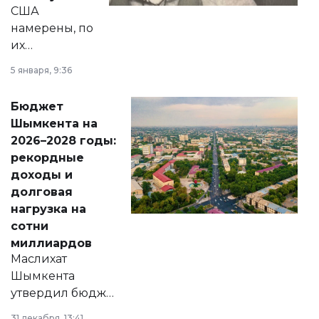
США
намерены, по
их
утверждению,
5 января, 9:36
принести
свободу
Бюджет
народу
Шымкента на
Венесуэлы.
2026–2028 годы:
рекордные
доходы и
долговая
нагрузка на
сотни
миллиардов
Маслихат
Шымкента
утвердил бюджет
города на 2026–
31 декабря, 13:41