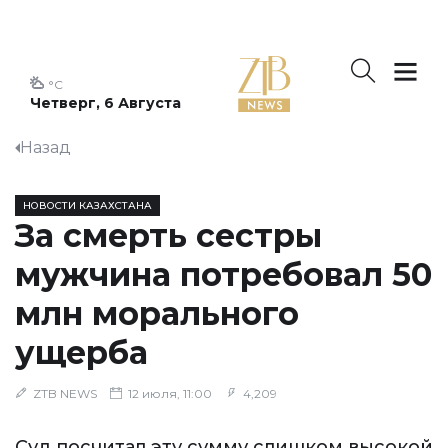
°C
Четверг, 6 Августа
Назад
НОВОСТИ КАЗАХСТАНА
За смерть сестры
мужчина потребовал 50
млн морального
ущерба
ZTB NEWS
12 июля, 11:00
4,209
Суд посчитал эту сумму слишком высокой